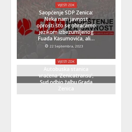
VIJESTI ZDK
Saopćenje SDP Zenica:
Neka nam javnost
oprosti što se obraćamo
jezikom izbezumljenog
Fuada Kasumovića, ali…
22 Septembra, 2023
VIJESTI ZDK
Autobuska stanica
vraćena ‘Zenicatransu’,
Sud odbio žalbu Grada
Zenica
21 Septembra, 2023