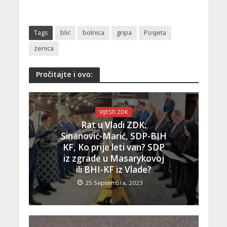
Tags
blic
bolnica
gripa
Posjeta
zenica
Pročitajte i ovo:
VIJESTI ZDK
Rat u Vladi ZDK:
Sinanović-Marić, SDP-BIH
KF, Ko prije leti van? SDP
iz zgrade u Masarykovoj
ili BHI-KF iz Vlade?
25 Septembra, 2023