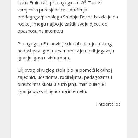
Jasna Eminović, predagogica u OŠ Turbe i
zamjenica predsjednice Udruženja
predagoga/psihologa Srednje Bosne kazala je da
roditelji mogu najbolje zaštiti svoju djecu od
opasnosti na internetu.
Pedagogica Eminović je dodala da djeca zbog
nedostasta igre u stvarnom svijetu pribjegavaju
igranju igara u virtualnom.
Cilj ovog okruglog stola bio je pomoći lokalnoj
zajednici, učenicima, roditeljima, pedagozima i
direktorima škola u suzbijanju manipulacije i
igranja opasnih igrica na internetu.
Tntportal.ba