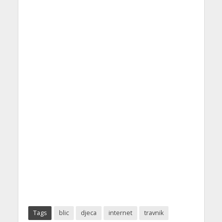
Tags
blic
djeca
internet
travnik