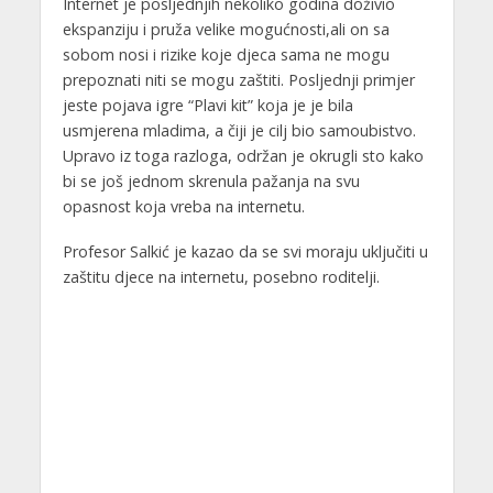
Internet je posljednjih nekoliko godina doživio
ekspanziju i pruža velike mogućnosti,ali on sa
sobom nosi i rizike koje djeca sama ne mogu
prepoznati niti se mogu zaštiti. Posljednji primjer
jeste pojava igre “Plavi kit” koja je je bila
usmjerena mladima, a čiji je cilj bio samoubistvo.
Upravo iz toga razloga, održan je okrugli sto kako
bi se još jednom skrenula pažanja na svu
opasnost koja vreba na internetu.
Profesor Salkić je kazao da se svi moraju uključiti u
zaštitu djece na internetu, posebno roditelji.