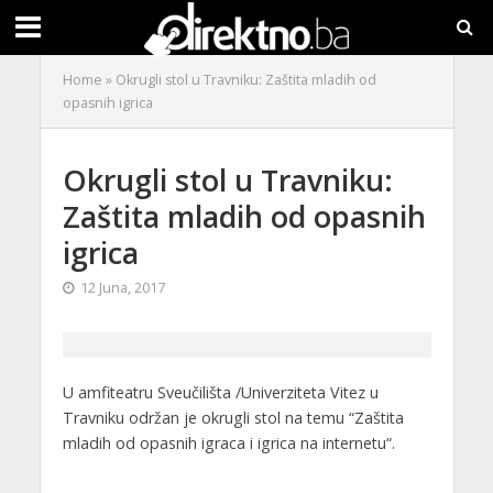
Home
»
Okrugli stol u Travniku: Zaštita mladih od
opasnih igrica
Okrugli stol u Travniku:
Zaštita mladih od opasnih
igrica
12 Juna, 2017
U amfiteatru Sveučilišta /Univerziteta Vitez u
Travniku održan je okrugli stol na temu “Zaštita
mladih od opasnih igraca i igrica na internetu“.