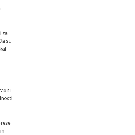
a
i za
 Da su
kal
aditi
dnosti
erese
am