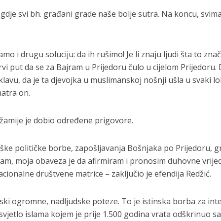
 gdje svi bh. građani grade naše bolje sutra. Na koncu, svim
i drugu soluciju: da ih rušimo! Je li znaju ljudi šta to znač
vi put da se za Bajram u Prijedoru čulo u cijelom Prijedoru.
klavu, da je ta djevojka u muslimanskoj nošnji ušla u svaki lo
matra on.
džamije je dobio određene prigovore.
teške političke borbe, zapošljavanja Bošnjaka po Prijedoru, gr
imam, moja obaveza je da afirmiram i pronosim duhovne vrije
cionalne društvene matrice – zaključio je efendija Redžić.
inski ogromne, nadljudske poteze. To je istinska borba za int
a svjetlo islama kojem je prije 1.500 godina vrata odškrinuo s