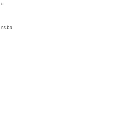
 u
Ins.ba