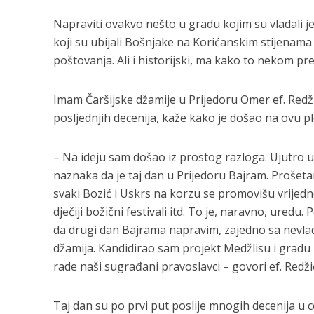
Napraviti ovakvo nešto u gradu kojim su vladali je
koji su ubijali Bošnjake na Korićanskim stijenama
poštovanja. Ali i historijski, ma kako to nekom pr
Imam Čaršijske džamije u Prijedoru Omer ef. Redžić
posljednjih decenija, kaže kako je došao na ovu pl
– Na ideju sam došao iz prostog razloga. Ujutro u
naznaka da je taj dan u Prijedoru Bajram. Prošet
svaki Bozić i Uskrs na korzu se promovišu vrijednos
dječiji božični festivali itd. To je, naravno, ured
da drugi dan Bajrama napravim, zajedno sa nevlad
džamija. Kandidirao sam projekt Medžlisu i gradu Pr
rade naši sugrađani pravoslavci – govori ef. Redži
Taj dan su po prvi put poslije mnogih decenija u cen