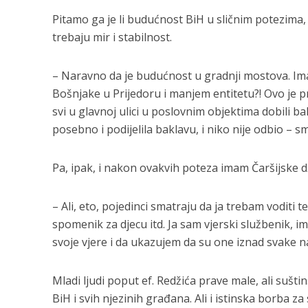
Pitamo ga je li budućnost BiH u sličnim potezima,
trebaju mir i stabilnost.
– Naravno da je budućnost u gradnji mostova. Imamo 
Bošnjake u Prijedoru i manjem entitetu?! Ovo je pr
svi u glavnoj ulici u poslovnim objektima dobili ba
posebno i podijelila baklavu, i niko nije odbio – s
Pa, ipak, i nakon ovakvih poteza imam Čaršijske 
– Ali, eto, pojedinci smatraju da ja trebam voditi 
spomenik za djecu itd. Ja sam vjerski službenik, 
svoje vjere i da ukazujem da su one iznad svake na
Mladi ljudi poput ef. Redžića prave male, ali sušt
BiH i svih njezinih građana. Ali i istinska borba z