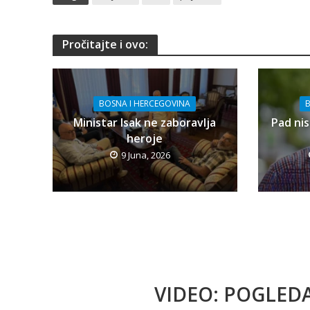
Pročitajte i ovo:
BOSNA I HERCEGOVINA
B
Ministar Isak ne zaboravlja
Pad nis
heroje
9 Juna, 2026
VIDEO: POGLED