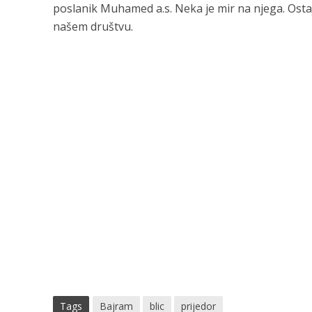
poslanik Muhamed a.s. Neka je mir na njega. Ostaje 
našem društvu.
Tags
Bajram
blic
prijedor