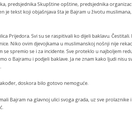
a, predsjednika Skupštine opštine, predsjednika organizaci
ljen je tekst koji objašnjava šta je Bajram u životu muslimana
ca Prijedora. Svi su se raspitivali ko dijeli baklavu. Čestitali.
jednice. Niko ovim djevojkama u muslimanskoj nošnji nije reka
m se spremio se i za incidente. Sve proteklo u najboljem redu
amo o Bajramu i podjeli baklave. Ja ne znam kako ljudi nisu s
.
je, također, doskora bilo gotovo nemoguće.
imali Bajram na glavnoj ulici svoga grada, uz sve prolaznike i
ć.