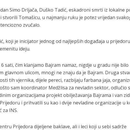
dan Simo Drljača, Duško Tadić, eskadroni smrti iz lokalne po
 i stvorili Tomašicu, u najmanju ruku je potez vrijedan svako
etenciozno zvučalo.
, koji je inicijator jednog od najljepših događaja u prijedor
emenitu ideju.
 6 sati, čim klanjamo Bajram namaz, nigdje u gradu nije bilo
am glavnom ulicom, mnogi ne znaju da je Bajram. Druga stvar
ti tih vjernika, dijele pereci, razbijaju farbana jaja, organiz
u. Pošto sam koordinator Medžlisa za nevladin sektor, odlučio
inim organizacijama projekt obilježavanja Bajrama i van zid
ijedoru i prihvatili su kao i dvije nevladine organizacije u 
ć za INS.
tru Prijedora dijeljene baklave, ali i leci koji u sebi sadrže