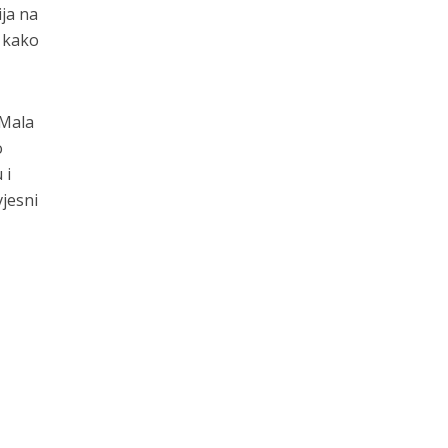
ja na
, kako
 Mala
o
 i
vjesni