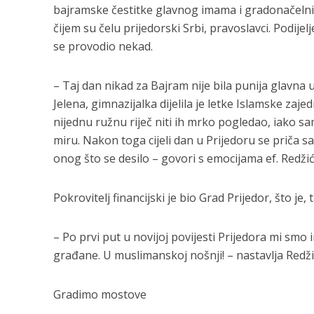
bajramske čestitke glavnog imama i gradonačelnik
čijem su čelu prijedorski Srbi, pravoslavci. Podije
se provodio nekad.
– Taj dan nikad za Bajram nije bila punija glavna uli
Jelena, gimnazijalka dijelila je letke Islamske za
nijednu ružnu riječ niti ih mrko pogledao, iako sa
miru. Nakon toga cijeli dan u Prijedoru se priča s
onog što se desilo – govori s emocijama ef. Redžić
Pokrovitelj financijski je bio Grad Prijedor, što 
– Po prvi put u novijoj povijesti Prijedora mi smo 
građane. U muslimanskoj nošnji! – nastavlja Redži
Gradimo mostove