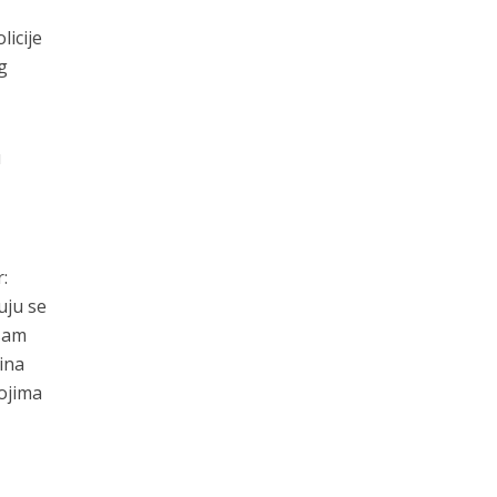
licije
g
u
:
uju se
 sam
ina
kojima