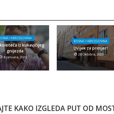
OSNA I HERCEGOVINA
BOSNA I HERCEGOVINA
koleteča iz kukavičijeg
Uvijek za primjer!
gnijezda
28 Oktobra, 2025
8 Januara, 2026
AJTE KAKO IZGLEDA PUT OD MO