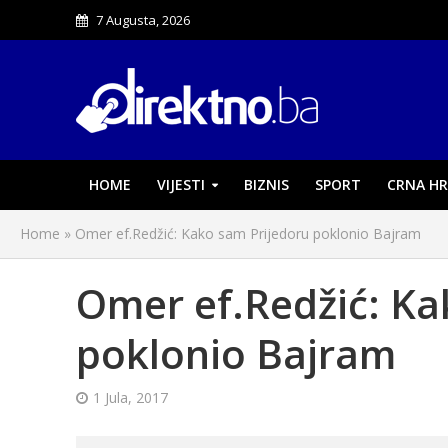
7 Augusta, 2026
HOME
VIJESTI
BIZNIS
SPORT
CRNA HR
Home
»
Omer ef.Redžić: Kako sam Prijedoru poklonio Bajram
Omer ef.Redžić: Ka
poklonio Bajram
1 Jula, 2017