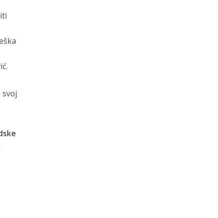
ti
teška
ić.
 svoj
adske
a