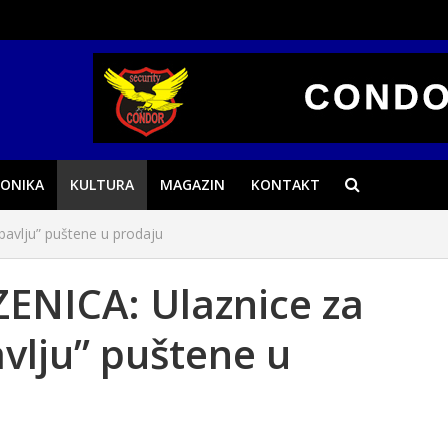
ONIKA
KULTURA
MAGAZIN
KONTAKT
bavlju” puštene u prodaju
NICA: Ulaznice za
avlju” puštene u