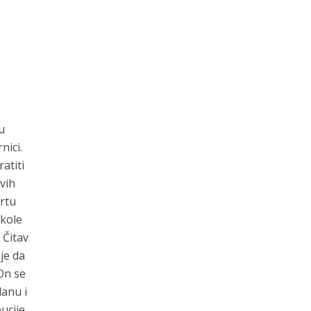
u
nici.
atiti
vih
rtu
škole
 Čitav
je da
On se
lanu i
ucije