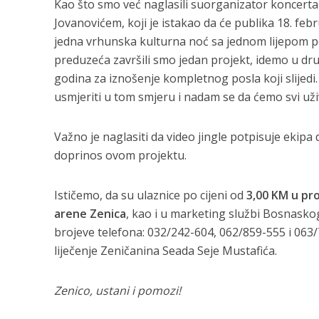
Kao što smo već naglasili suorganizator koncerta
Jovanovićem, koji je istakao da će publika 18. febru
jedna vrhunska kulturna noć sa jednom lijepom p
preduzeća završili smo jedan projekt, idemo u drug
godina za iznošenje kompletnog posla koji slijedi
usmjeriti u tom smjeru i nadam se da ćemo svi uživ
Važno je naglasiti da video jingle potpisuje ekipa 
doprinos ovom projektu.
Ističemo, da su ulaznice po cijeni od
3,00 KM u pro
arene Zenica
, kao i u marketing službi Bosnasko
brojeve telefona: 032/242-604, 062/859-555 i 063/
liječenje Zeničanina Seada Seje Mustafića.
Zenico, ustani i pomozi!