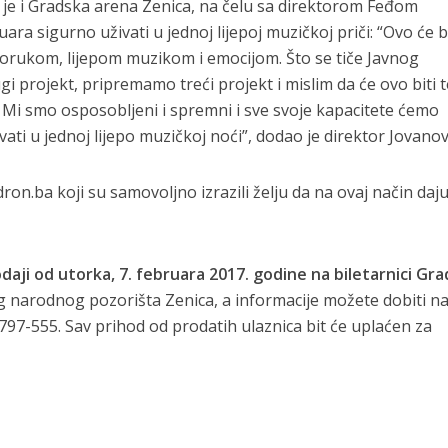
 je i Gradska arena Zenica, na čelu sa direktorom Feđom
ara sigurno uživati u jednoj lijepoj muzičkoj priči: “Ovo će bi
orukom, lijepom muzikom i emocijom. Što se tiče Javnog
i projekt, pripremamo treći projekt i mislim da će ovo biti 
. Mi smo osposobljeni i spremni i sve svoje kapacitete ćemo
ati u jednoj lijepo muzičkoj noći”, dodao je direktor Jovanov
dron.ba koji su samovoljno izrazili želju da na ovaj način daju
daji od utorka, 7. februara 2017. godine na biletarnici Gr
g narodnog pozorišta Zenica, a informacije možete dobiti n
797-555. Sav prihod od prodatih ulaznica bit će uplaćen za