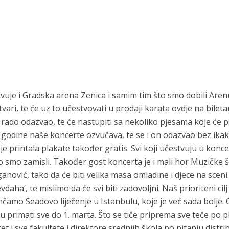
je i Gradska arena Zenica i samim tim što smo dobili Aren
vari, te će uz to učestvovati u prodaji karata ovdje na biletar
rado odazvao, te će nastupiti sa nekoliko pjesama koje će pr
ke godine naše koncerte ozvučava, te se i on odazvao bez ikak
printala plakate također gratis. Svi koji učestvuju u konce
o smo zamisli. Također gost koncerta je i mali hor Muzičke 
ović, tako da će biti velika masa omladine i djece na sceni.
ha’, te mislimo da će svi biti zadovoljni. Naš prioriteni cilj 
mo Seadovo liječenje u Istanbulu, koje je već sada bolje. 
ju primati sve do 1. marta. Što se tiče priprema sve teče po p
t i sve fakultete i direktore srednjih škola po pitanju distrib