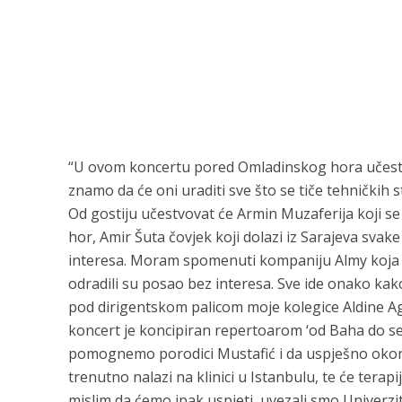
“U ovom koncertu pored Omladinskog hora učestvu
znamo da će oni uraditi sve što se tiče tehničkih st
Od gostiju učestvovat će Armin Muzaferija koji se 
hor, Amir Šuta čovjek koji dolazi iz Sarajeva sva
interesa. Moram spomenuti kompaniju Almy koja je 
odradili su posao bez interesa. Sve ide onako kak
pod dirigentskom palicom moje kolegice Aldine Agan
koncert je koncipiran repertoarom ‘od Baha do sevda
pomognemo porodici Mustafić i da uspješno okonča
trenutno nalazi na klinici u Istanbulu, te će terapi
mislim da ćemo ipak uspjeti, uvezali smo Univerzite