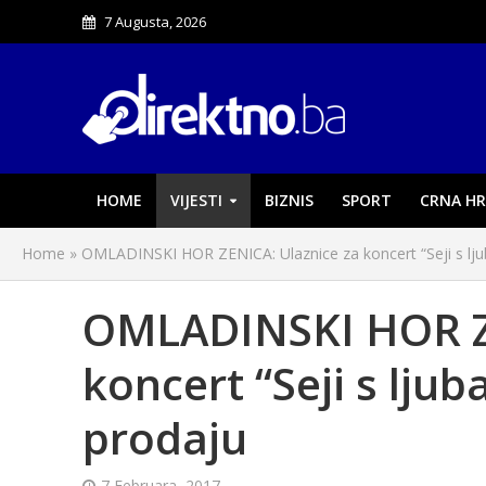
7 Augusta, 2026
HOME
VIJESTI
BIZNIS
SPORT
CRNA HR
Home
»
OMLADINSKI HOR ZENICA: Ulaznice za koncert “Seji s lju
OMLADINSKI HOR ZE
koncert “Seji s ljub
prodaju
7 Februara, 2017