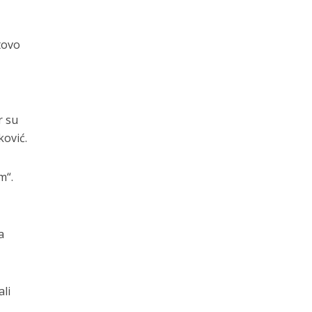
tovo
r su
ković.
m“.
a
li