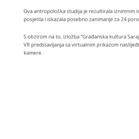
Ova antropološka studija je rezultirala iznimnim in
posjetila i iskazala posebno zanimanje za 24 porodic
S obzirom na to, izložba “Građanska kultura Saraje
VR predstavljanja sa virtualnim prikazom naslijeđe
kamere.