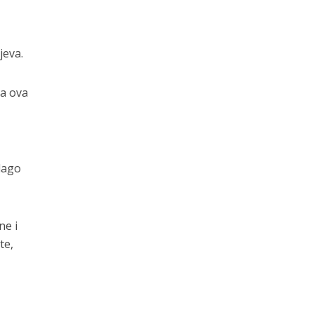
jeva.
da ova
lago
ne i
te,