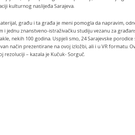
aciji kulturnog naslijeđa Sarajeva.
materijal, građu i ta građa je meni pomogla da napravim, od
im i jednu znanstveno-istraživačku studiju vezanu za građa
Dakle, nekih 100 godina. Uspjeli smo, 24 Sarajevske porodice
van način prezentirane na ovoj izložbi, ali i u VR formatu. Ov
oj rezoluciji – kazala je Kučuk- Sorguč.