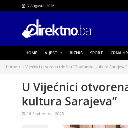
7 Augusta, 2026
HOME
VIJESTI
BIZNIS
SPORT
CRNA HR
Home
»
U Vijećnici otvorena izložba “Građanska kultura Sarajeva”
U Vijećnici otvoren
kultura Sarajeva”
16 Septembra, 2023