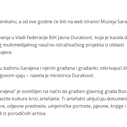
anikahu, a od ove godine će biti na web stranici Muzeja Sara
vanja u Vladi Federacije BiH Jasna Duraković, koja je kazala 
eg multimedijalnog naučno-istraživačkog projekta iz oblasti
ajeva.
baštinu Sarajeva i njenih građana i građanki, otkrivajući b
govom sjaju – navela je ministrica Duraković.
arajeva“ je osmišljen na način da građani glavnog grada Bos
stite kulture kroz artefakte. Ti artefakti uključuju dokumen
re, odjevne predmete, umjetničke portrete, pjesme, knjige i
iz porodičnih arhiva.