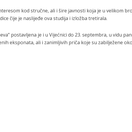
teresom kod stručne, ali i šire javnosti koja je u velikom br
e čije je naslijeđe ova studija i izložba tretirala.
va” postavljena je i u Vijećnici do 23. septembra, u vidu pan
nih eksponata, ali i zanimljivih priča koje su zabilježene o