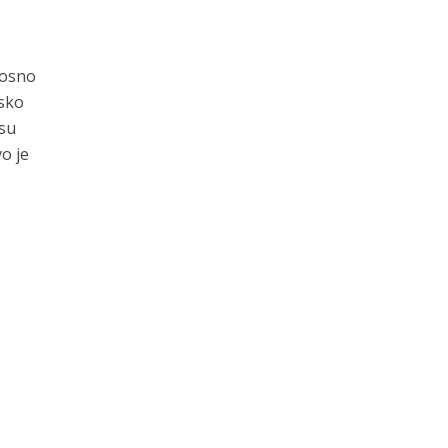
nosno
nsko
 su
o je