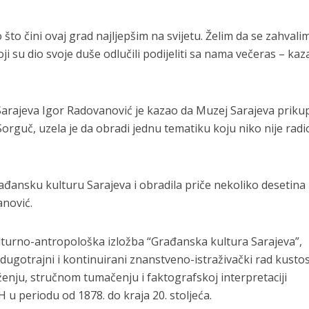
što čini ovaj grad najljepšim na svijetu. Želim da se zahvali
 su dio svoje duše odlučili podijeliti sa nama večeras – kaza
arajeva Igor Radovanović je kazao da Muzej Sarajeva prikupl
rguč, uzela je da obradi jednu tematiku koju niko nije radi
ađansku kulturu Sarajeva i obradila priče nekoliko desetina
anović.
lturno-antropološka izložba “Građanska kultura Sarajeva”,
dugotrajni i kontinuirani znanstveno-istraživački rad kustos
enju, stručnom tumačenju i faktografskoj interpretaciji
u periodu od 1878. do kraja 20. stoljeća.