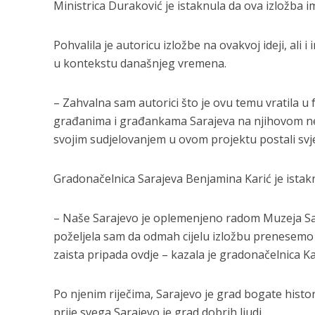
Ministrica Duraković je istaknula da ova izložba ima
Pohvalila je autoricu izložbe na ovakvoj ideji, al
u kontekstu današnjeg vremena.
– Zahvalna sam autorici što je ovu temu vratila u f
građanima i građankama Sarajeva na njihovom nep
svojim sudjelovanjem u ovom projektu postali svjed
Gradonačelnica Sarajeva Benjamina Karić je ista
– Naše Sarajevo je oplemenjeno radom Muzeja Sara
poželjela sam da odmah cijelu izložbu prenesemo 
zaista pripada ovdje – kazala je gradonačelnica Ka
Po njenim riječima, Sarajevo je grad bogate histori
prije svega Sarajevo je grad dobrih ljudi.