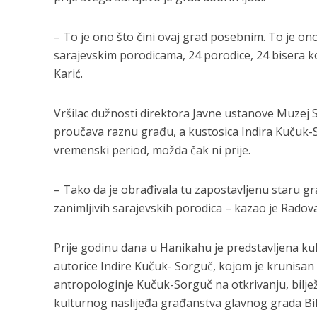
– To je ono što čini ovaj grad posebnim. To je ono 
sarajevskim porodicama, 24 porodice, 24 bisera koji
Karić.
Vršilac dužnosti direktora Javne ustanove Muzej S
proučava raznu građu, a kustosica Indira Kučuk-So
vremenski period, možda čak ni prije.
– Tako da je obrađivala tu zapostavljenu staru gr
zanimljivih sarajevskih porodica – kazao je Radov
Prije godinu dana u Hanikahu je predstavljena ku
autorice Indire Kučuk- Sorguč, kojom je krunisan 
antropologinje Kučuk-Sorguč na otkrivanju, biljež
kulturnog naslijeđa građanstva glavnog grada BiH 