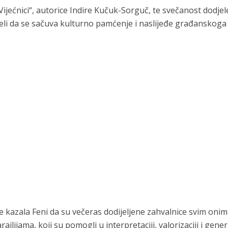
ijećnici“, autorice Indire Kučuk-Sorguč, te svečanost dodjel
ijeli da se sačuva kulturno pamćenje i naslijeđe građanskoga
e kazala Feni da su večeras dodijeljene zahvalnice svim onim
lijama, koji su pomogli u interpretaciji, valorizaciji i gene