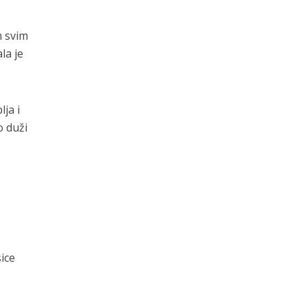
m svim
la je
ja i
o duži
ice