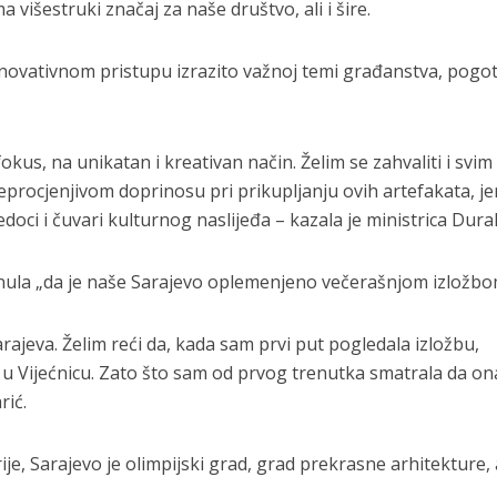
 višestruki značaj za naše društvo, ali i šire.
i i inovativnom pristupu izrazito važnoj temi građanstva, pogo
okus, na unikatan i kreativan način. Želim se zahvaliti i svim
rocjenjivom doprinosu pri prikupljanju ovih artefakata, je
oci i čuvari kulturnog naslijeđa – kazala je ministrica Dura
knula „da je naše Sarajevo oplemenjeno večerašnjom izložbo
jeva. Želim reći da, kada sam prvi put pogledala izložbu,
u Vijećnicu. Zato što sam od prvog trenutka smatrala da on
rić.
je, Sarajevo je olimpijski grad, grad prekrasne arhitekture, a