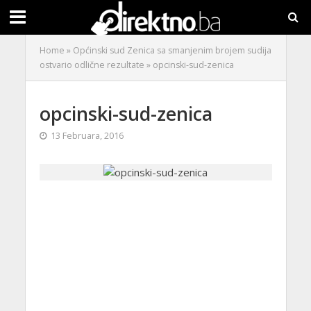
Home
»
Općinski sud Zenica sa smanjenim brojem sudija
ostvario odlične rezultate
»
opcinski-sud-zenica
opcinski-sud-zenica
13 Februara, 2016