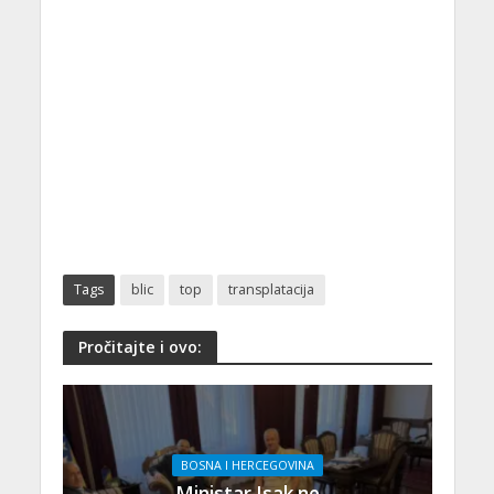
Tags
blic
top
transplatacija
Pročitajte i ovo:
BOSNA I HERCEGOVINA
Ministar Isak ne