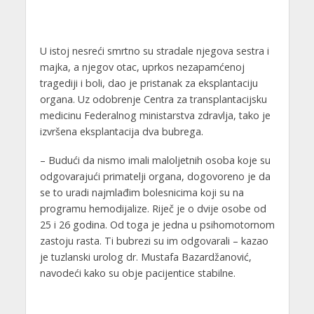
U istoj nesreći smrtno su stradale njegova sestra i
majka, a njegov otac, uprkos nezapamćenoj
tragediji i boli, dao je pristanak za eksplantaciju
organa. Uz odobrenje Centra za transplantacijsku
medicinu Federalnog ministarstva zdravlja, tako je
izvršena eksplantacija dva bubrega.
– Budući da nismo imali maloljetnih osoba koje su
odgovarajući primatelji organa, dogovoreno je da
se to uradi najmlađim bolesnicima koji su na
programu hemodijalize. Riječ je o dvije osobe od
25 i 26 godina. Od toga je jedna u psihomotornom
zastoju rasta. Ti bubrezi su im odgovarali – kazao
je tuzlanski urolog dr. Mustafa Bazardžanović,
navodeći kako su obje pacijentice stabilne.