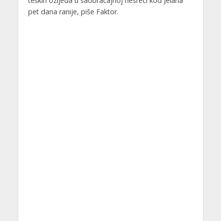
teških ozljeda u saobraćajnoj nesreći kod Jelaha
pet dana ranije, piše Faktor.