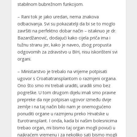
stabilnom bubrežnom funkcijom.
– Rani tok je jako uredan, nema znakova
odbacivanja. Svi su pokazatelji da bi se to moglo
završiti na perfektno dobar način – istaknuo je dr.
Bazardžanović, dodajući kako cijela priča ima i
tužnu stranu jer, kako je naveo, zbog propusta
odgovornih za zdravstvo u BiH, nisu iskorišteni svi
organi.
– Ministarstvo je trebalo na vrijeme potpisati
ugovor s Croatiatransplantom o razmjeni organa.
Ono što smo mi trebali uraditi, uradili smo bez
pogreške. U tom drugom dijelu imali smo pravne
prepreke da nije potpisan ugovor između dvije
zemlje i na taj način bilo nam je onemogućeno
ponuditi organe u razmjenu preko Hrvatske u
Eurotransplant. I onda, kada bi našim bolesnicima
trebao organ, mi bismo taj organ mogli povući u
najkraćem vremenu i za nekoliko sati bismo mogli