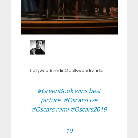
bollywoodcandid
@bollywoodcandid
#
GreenBook
wins best
picture.
#
OscarsLive
#
Oscars
rami
#
Oscars2019
10