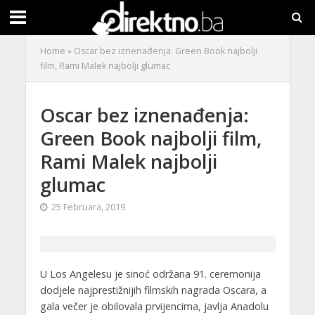
Home
»
Oscar bez iznenađenja: Green Book najbolji
film, Rami Malek najbolji glumac
Oscar bez iznenađenja:
Green Book najbolji film,
Rami Malek najbolji
glumac
25 Februara, 2019
U Los Angelesu je sinoć održana 91. ceremonija
dodjele najprestižnijih filmskih nagrada Oscara, a
gala večer je obilovala prvijencima, javlja Anadolu