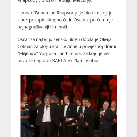
Rhapsody“, priči o Freddiju Mercuryju.
Upravo “Bohemian Rhapsody“ je bio film koji je
sinoć pokupio ukupno četiri Oscara, po čemu je
najnagrađivaniji film noći.
Oscar za najbolju žensku ulogu dobila je Olivija
Colman za ulogu kraljice Anne u povijesnoj drami
“Miljenica” Yorgosa Lanthimosa, za koju je već
osvojila nagradu BAFTA-e i Zlatni globus.