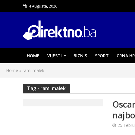
4 Augusta, 2026
HOME
VIJESTI
BIZNIS
SPORT
CRNA HR
Home
»
rami malek
Tag - rami malek
Oscar
najbo
25 Febru