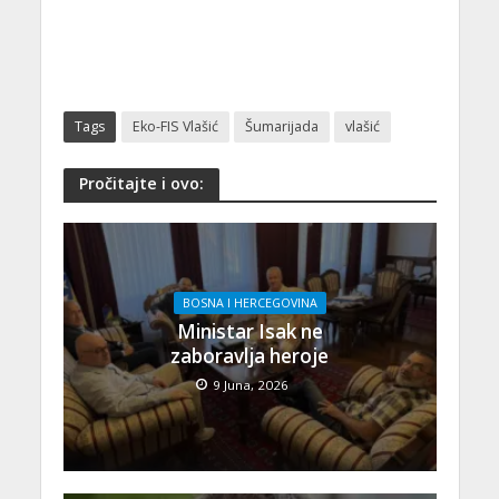
Tags
Eko-FIS Vlašić
Šumarijada
vlašić
Pročitajte i ovo:
BOSNA I HERCEGOVINA
Ministar Isak ne
zaboravlja heroje
9 Juna, 2026