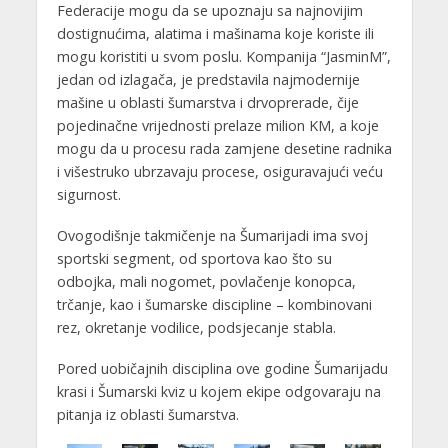
Federacije mogu da se upoznaju sa najnovijim
dostignućima, alatima i mašinama koje koriste ili
mogu koristiti u svom poslu. Kompanija “JasminM”,
jedan od izlagača, je predstavila najmodernije
mašine u oblasti šumarstva i drvoprerade, čije
pojedinačne vrijednosti prelaze milion KM, a koje
mogu da u procesu rada zamjene desetine radnika
i višestruko ubrzavaju procese, osiguravajući veću
sigurnost.
Ovogodišnje takmičenje na Šumarijadi ima svoj
sportski segment, od sportova kao što su
odbojka, mali nogomet, povlačenje konopca,
trčanje, kao i šumarske discipline – kombinovani
rez, okretanje vodilice, podsjecanje stabla.
Pored uobičajnih disciplina ove godine Šumarijadu
krasi i Šumarski kviz u kojem ekipe odgovaraju na
pitanja iz oblasti šumarstva.