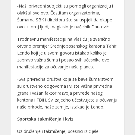
-Naši privredni subjekti su pomogli organizaciju i
olakšali sve ovo. Čestitam organizatorima,
Šumama SBK i direktoru što su uspjeli da okupe
ovoliki broj ljudi, naglasio je načelnik Dautović.
Trodnevnu manifestaciju na Vlašiću je zvanično
otvorio premijer Srednjobosanskog kantona Tahir
Lendo koji je u svom govoru istakao koliko je
zapravo važna šuma i posao svih učesnika ove
manifestacije za očuvanje naše planete.
-Sva privredna društva koja se bave šumarstvom
su društveno odgovorna i vi ste važna privredna
grana i važan faktor razvoja privrede našeg
kantona i FBiH. Svi zajedno učestvujete u očuvanju
naše prirode, naše zemlje, istakao je Lendo.
Sportska takmičenja i kviz
Uz druženje i takmičenje, učesnici iz cijele