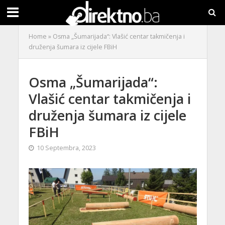
Home
»
Osma „Šumarijada“: Vlašić centar takmičenja i
druženja šumara iz cijele FBiH
Osma „Šumarijada“:
Vlašić centar takmičenja i
druženja šumara iz cijele
FBiH
10 Septembra, 2023