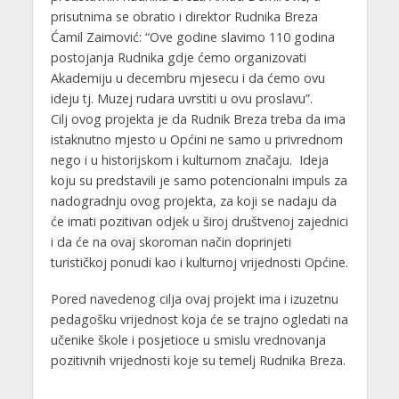
prisutnima se obratio i direktor Rudnika Breza
Ćamil Zaimović: “Ove godine slavimo 110 godina
postojanja Rudnika gdje ćemo organizovati
Akademiju u decembru mjesecu i da ćemo ovu
ideju tj. Muzej rudara uvrstiti u ovu proslavu”.
Cilj ovog projekta je da Rudnik Breza treba da ima
istaknutno mjesto u Općini ne samo u privrednom
nego i u historijskom i kulturnom značaju. Ideja
koju su predstavili je samo potencionalni impuls za
nadogradnju ovog projekta, za koji se nadaju da
će imati pozitivan odjek u široj društvenoj zajednici
i da će na ovaj skoroman način doprinjeti
turističkoj ponudi kao i kulturnoj vrijednosti Općine.
Pored navedenog cilja ovaj projekt ima i izuzetnu
pedagošku vrijednost koja će se trajno ogledati na
učenike škole i posjetioce u smislu vrednovanja
pozitivnih vrijednosti koje su temelj Rudnika Breza.