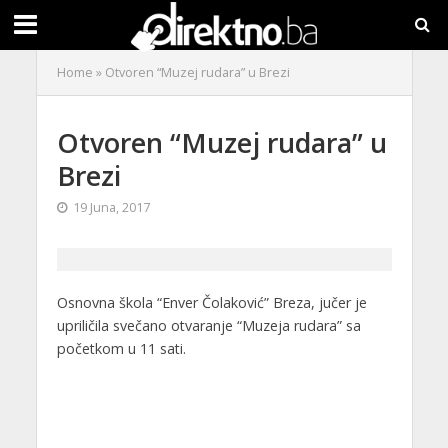
Home
»
Otvoren “Muzej rudara” u Brezi
Otvoren “Muzej rudara” u
Brezi
19 Juna, 2017
Osnovna škola “Enver Čolaković” Breza, jučer je
upriličila svečano otvaranje “Muzeja rudara” sa
početkom u 11 sati.