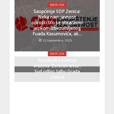
VIJESTI ZDK
Saopćenje SDP Zenica:
Neka nam javnost
oprosti što se obraćamo
jezikom izbezumljenog
Fuada Kasumovića, ali…
22 Septembra, 2023
VIJESTI ZDK
Autobuska stanica
vraćena ‘Zenicatransu’,
Sud odbio žalbu Grada
Zenica
21 Septembra, 2023