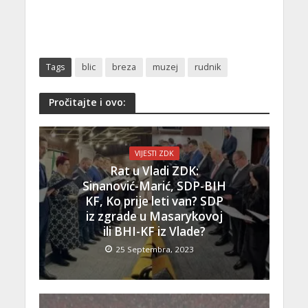
Tags
blic
breza
muzej
rudnik
Pročitajte i ovo:
VIJESTI ZDK
Rat u Vladi ZDK:
Sinanović-Marić, SDP-BIH
KF, Ko prije leti van? SDP
iz zgrade u Masarykovoj
ili BHI-KF iz Vlade?
25 Septembra, 2023