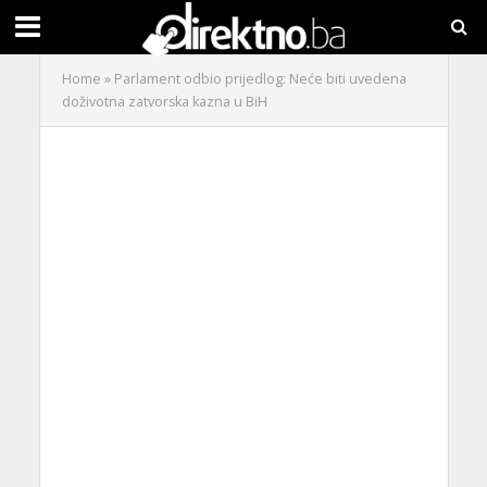
Home
»
Parlament odbio prijedlog: Neće biti uvedena
doživotna zatvorska kazna u BiH