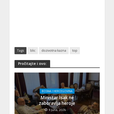
Tags
blic
dozivotna kazna
top
Pročitajte i ovo:
BOSNA I HERCEGOVINA
Ministar Isak ne
zaboravlja heroje
9 Juna, 2026