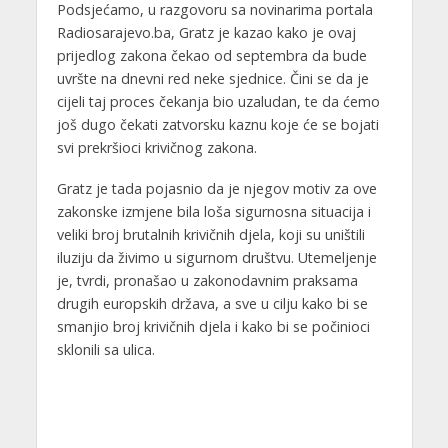
Podsjećamo, u razgovoru sa novinarima portala
Radiosarajevo.ba, Gratz je kazao kako je ovaj
prijedlog zakona čekao od septembra da bude
uvršte na dnevni red neke sjednice. Čini se da je
cijeli taj proces čekanja bio uzaludan, te da ćemo
još dugo čekati zatvorsku kaznu koje će se bojati
svi prekršioci krivičnog zakona.
Gratz je tada pojasnio da je njegov motiv za ove
zakonske izmjene bila loša sigurnosna situacija i
veliki broj brutalnih krivičnih djela, koji su uništili
iluziju da živimo u sigurnom društvu. Utemeljenje
je, tvrdi, pronašao u zakonodavnim praksama
drugih europskih država, a sve u cilju kako bi se
smanjio broj krivičnih djela i kako bi se počinioci
sklonili sa ulica.