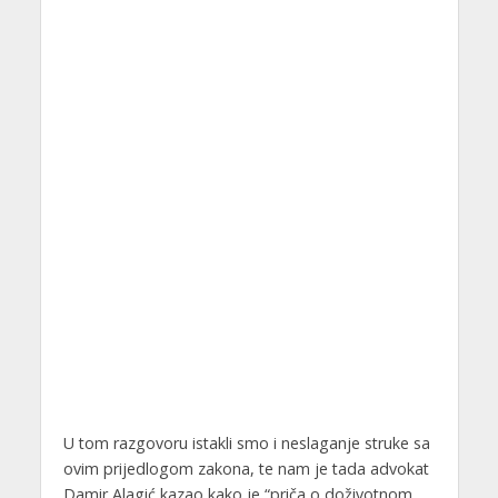
U tom razgovoru istakli smo i neslaganje struke sa
ovim prijedlogom zakona, te nam je tada advokat
Damir Alagić kazao kako je “priča o doživotnom