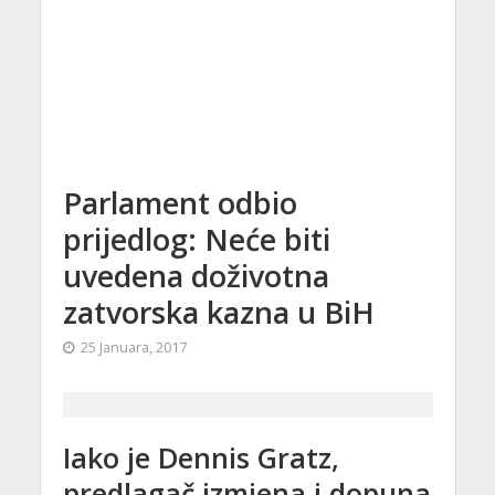
Parlament odbio
prijedlog: Neće biti
uvedena doživotna
zatvorska kazna u BiH
25 Januara, 2017
Iako je Dennis Gratz,
predlagač izmjena i dopuna