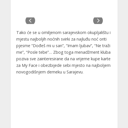
Tako će se u omiljenom sarajevskom okupljalištu i
mjestu najboljih noćnih svirki za najluđu noć oriti
pjesme “Dođeš mi u san”, “Imam ljubav”, “Ne traži
me”, “Posle tebe”… Zbog toga menadžment kluba
poziva sve zainteresirane da na vrijeme kupe karte
za My Face i obezbijede sebi mjesto na najboljem
novogodišnjem derneku u Sarajevu.