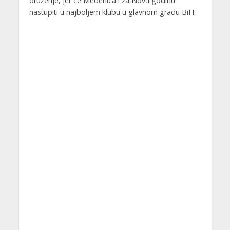
druženje, jer će Medenica i za Novu godinu
nastupiti u najboljem klubu u glavnom gradu BiH.