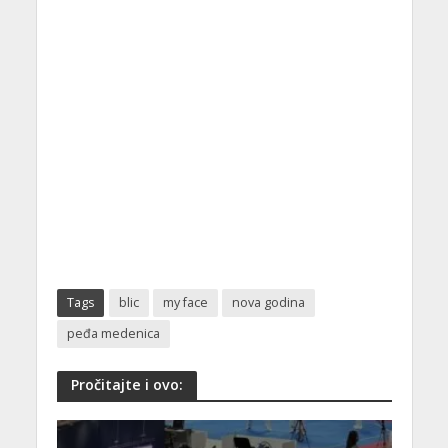
Tags
blic
my face
nova godina
peđa medenica
Pročitajte i ovo: