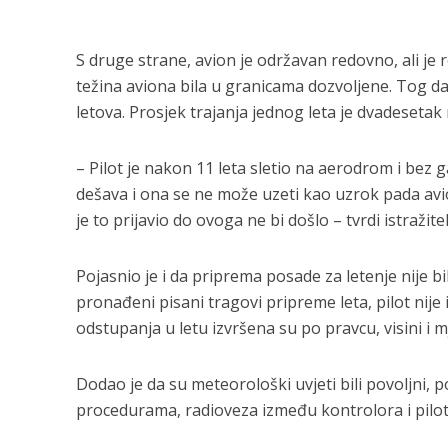
S druge strane, avion je održavan redovno, ali je re
težina aviona bila u granicama dozvoljene. Tog dan
letova. Prosjek trajanja jednog leta je dvadesetak
– Pilot je nakon 11 leta sletio na aerodrom i bez g
dešava i ona se ne može uzeti kao uzrok pada avio
je to prijavio do ovoga ne bi došlo – tvrdi istražitel
Pojasnio je i da priprema posade za letenje nije b
pronađeni pisani tragovi pripreme leta, pilot ni
odstupanja u letu izvršena su po pravcu, visini i m
Dodao je da su meteorološki uvjeti bili povoljni, p
procedurama, radioveza između kontrolora i pilota