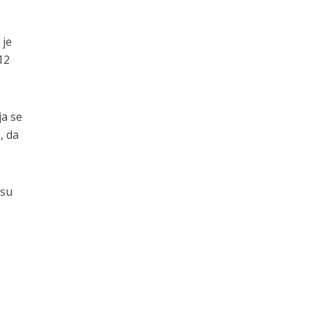
 je
12
ja se
, da
isu