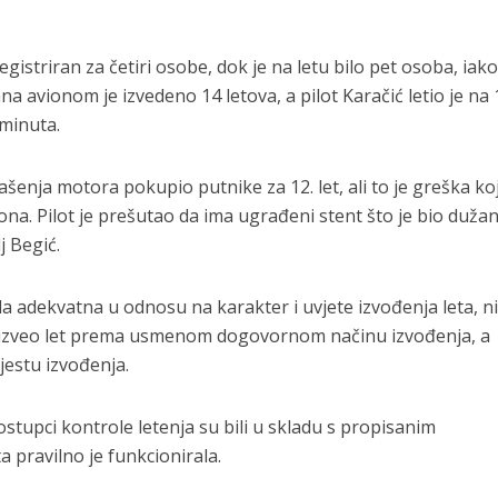
gistriran za četiri osobe, dok je na letu bilo pet osoba, iako
a avionom je izvedeno 14 letova, a pilot Karačić letio je na 
 minuta.
ašenja motora pokupio putnike za 12. let, ali to je greška ko
na. Pilot je prešutao da ima ugrađeni stent što je bio dužan
j Begić.
ila adekvatna u odnosu na karakter i uvjete izvođenja leta, n
je izveo let prema usmenom dogovornom načinu izvođenja, a
jestu izvođenja.
ostupci kontrole letenja su bili u skladu s propisanim
 pravilno je funkcionirala.