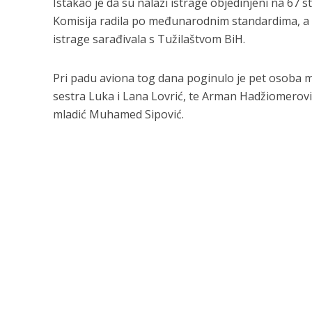
Istakao je da su nalazi istrage objedinjeni na 67 
Komisija radila po međunarodnim standardima, a 
istrage sarađivala s Tužilaštvom BiH.
Pri padu aviona tog dana poginulo je pet osoba među
sestra Luka i Lana Lovrić, te Arman Hadžiomerović, a
mladić Muhamed Sipović.