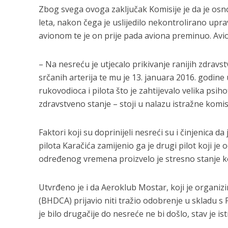
Zbog svega ovoga zaključak Komisije je da je osno
leta, nakon čega je uslijedilo nekontrolirano upr
avionom te je on prije pada aviona preminuo. Avi
– Na nesreću je utjecalo prikivanje ranijih zdrav
srčanih arterija te mu je 13. januara 2016. godine 
rukovodioca i pilota što je zahtijevalo velika psih
zdravstveno stanje – stoji u nalazu istražne komisi
Faktori koji su doprinijeli nesreći su i činjenica d
pilota Karačića zamijenio ga je drugi pilot koji je o
određenog vremena proizvelo je stresno stanje koj
Utvrđeno je i da Aeroklub Mostar, koji je organizir
(BHDCA) prijavio niti tražio odobrenje u skladu s
je bilo drugačije do nesreće ne bi došlo, stav je ist