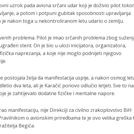
vni uzrok pada aviona srčani udar koji je doživio pilot toko
avljanje, a potom i potpuni gubitak sposobnosti upravljanja
o je nakon toga u nekontroliranom letu udario o zemlju.
stvenih problema. Pilot je imao srčanih problema zbog suženj
ugrađen stent. On je bio u ulozi inicijatora, organizatora,
ofizička naprezanja, a koje nije moglo podnijeti njegovo
je.
a je postojala želja da manifestacija uspije, a nakon osmog let
dletio dva leta, ali je Karačić ponovo odlučio letjeti. Sve to n
e je zahtijevalo dodatne fizičke i mentalne napore.
ao manifestaciju, nije Direkciji za civilno zrakoplovstvo BiH
 Pravilnikom o avionskim priredbama te je ovo velika greška 
ražitelja Begića.