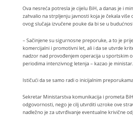
Ova nesreća potresla je cijelu BiH, a danas je i m
zahvalio na strpljenju javnosti koja je čekala više
ovog slučaja izvučene pouke da bi se u budućnosti 
– Sačinjene su sigurnosne preporuke, a to je prij
komercijalni i promotivni let, ali i da se utvrde kr
nadzor nad provođenjem operacija u sportskim o
periodima intenzivnog letenja – kazao je ministar.
Ističući da se samo radi o inicijalnim preporukama
Sekretar Ministarstva komunikacija i prometa BiH Ig
odgovornosti, nego je cilj utvrditi uzroke ove str
nadležno je za utvrđivanje eventualne krivične od