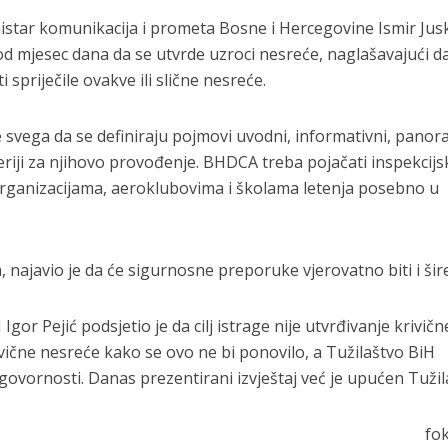
inistar komunikacija i prometa Bosne i Hercegovine Ismir Jus
 od mjesec dana da se utvrde uzroci nesreće, naglašavajući da
spriječile ovakve ili slične nesreće.
e svega da se definiraju pojmovi uvodni, informativni, panor
iteriji za njihovo provođenje. BHDCA treba pojačati inspekcijs
rganizacijama, aeroklubovima i školama letenja posebno u
, najavio je da će sigurnosne preporuke vjerovatno biti i šire
or Pejić podsjetio je da cilj istrage nije utvrđivanje krivičn
avične nesreće kako se ovo ne bi ponovilo, a Tužilaštvo BiH
govornosti. Danas prezentirani izvještaj već je upućen Tužil
fo