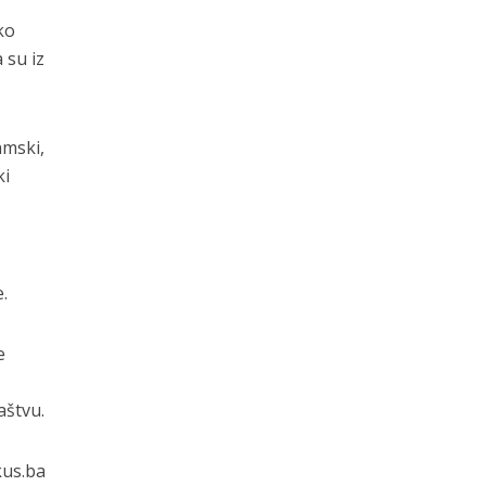
ko
 su iz
amski,
ki
.
e
aštvu.
kus.ba