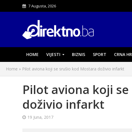
7 Augusta, 2026
HOME
VIJESTI
BIZNIS
SPORT
CRNA HR
Home
»
Pilot aviona koji se srušio kod Mostara doživio infarkt
Pilot aviona koji s
doživio infarkt
19 Juna, 2017