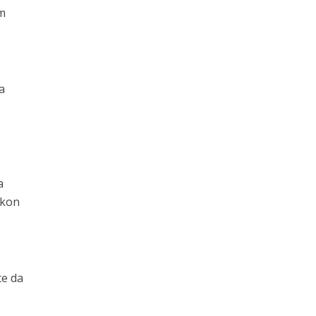
m
a
a
akon
te da