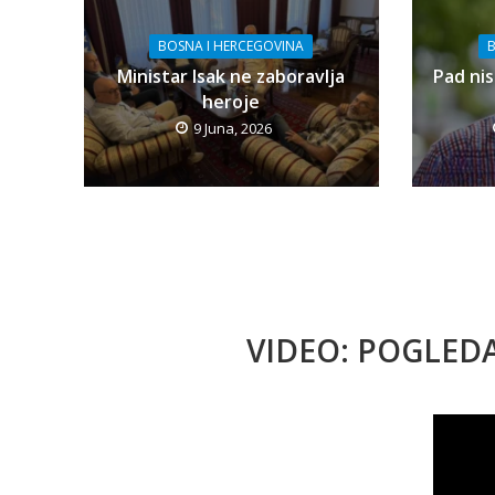
BOSNA I HERCEGOVINA
B
Ministar Isak ne zaboravlja
Pad nis
heroje
9 Juna, 2026
VIDEO: POGLED