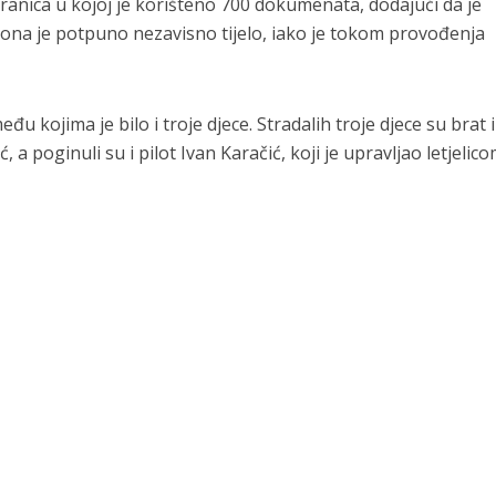
stranica u kojoj je korišteno 700 dokumenata, dodajući da je
ona je potpuno nezavisno tijelo, iako je tokom provođenja
 kojima je bilo i troje djece. Stradalih troje djece su brat i
 poginuli su i pilot Ivan Karačić, koji je upravljao letjelico