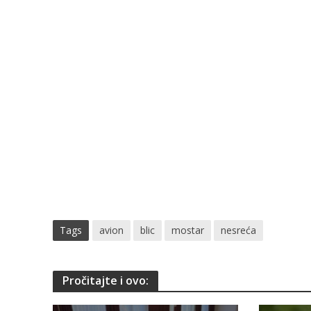
Tags
avion
blic
mostar
nesreća
Pročitajte i ovo: