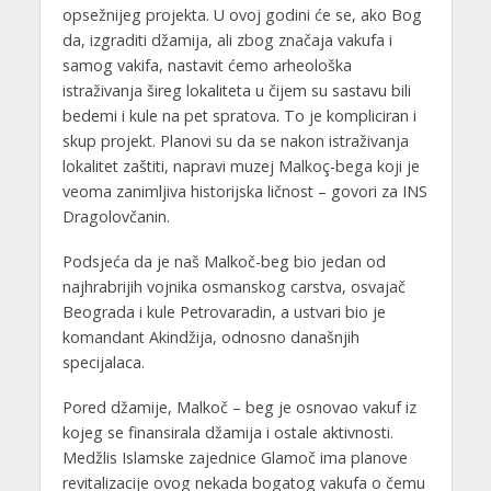
opsežnijeg projekta. U ovoj godini će se, ako Bog
da, izgraditi džamija, ali zbog značaja vakufa i
samog vakifa, nastavit ćemo arheološka
istraživanja šireg lokaliteta u čijem su sastavu bili
bedemi i kule na pet spratova. To je kompliciran i
skup projekt. Planovi su da se nakon istraživanja
lokalitet zaštiti, napravi muzej Malkoç-bega koji je
veoma zanimljiva historijska ličnost – govori za INS
Dragolovčanin.
Podsjeća da je naš Malkoč-beg bio jedan od
najhrabrijih vojnika osmanskog carstva, osvajač
Beograda i kule Petrovaradin, a ustvari bio je
komandant Akindžija, odnosno današnjih
specijalaca.
Pored džamije, Malkoč – beg je osnovao vakuf iz
kojeg se finansirala džamija i ostale aktivnosti.
Medžlis Islamske zajednice Glamoč ima planove
revitalizacije ovog nekada bogatog vakufa o čemu