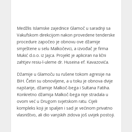
Medžlis Islamske zajednice Glamoč u saradnji sa
Vakufskom direkcijom nakon provedene tenderske
procedure započeo je obnovu ove džamije
smještene u selu Malkočevci, a izvođač je firma
Mukić d.o.o. iz Jajca. Projekt je apliciran na lični
zahtjev resiu-l-uleme dr. Huseina ef. Kavazovića.
Džamije u Glamoču su rušene tokom agresije na
BiH. Četiri su obnovljene, a u toku je obnova dvije
najstarije, džamije Malkoč-bega i Sultana Fatiha.
Konkretno džamija Malkoč-bega nije stradala u
ovom već u Drugom svjetskom ratu. Cijeli
kompleks koji je spaljen i sad je većinom privatno
vlasništvo, ali dio vanjskih zidova još uvijek postoji.