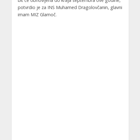
bit će obnovljena do kraja septembra ove godine,
potvrdio je za INS Muhamed Dragolovčanin, glavni
imam MIZ Glamoč.