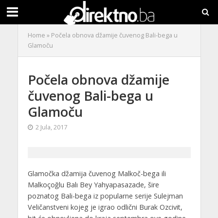
Home
»
Počela obnova džamije čuvenog Bali-bega u
Glamoču
Počela obnova džamije
čuvenog Bali-bega u
Glamoču
2 Jula, 2017
Glamočka džamija čuvenog Malkoč-bega ili
Malkoçoğlu Balı Bey Yahyapasazade, šire
poznatog Bali-bega iz popularne serije Sulejman
Veličanstveni kojeg je igrao odlični Burak Ozcivit,