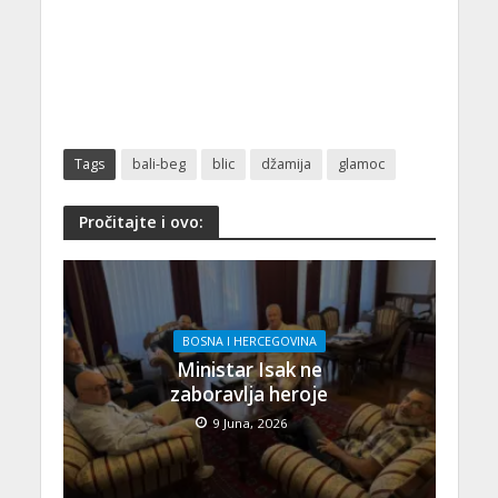
Tags
bali-beg
blic
džamija
glamoc
Pročitajte i ovo:
BOSNA I HERCEGOVINA
Ministar Isak ne
zaboravlja heroje
9 Juna, 2026