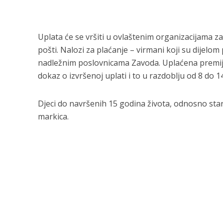
Uplata će se vršiti u ovlaštenim organizacijama z
pošti. Nalozi za plaćanje – virmani koji su dijelo
nadležnim poslovnicama Zavoda. Uplaćena premij
dokaz o izvršenoj uplati i to u razdoblju od 8 do 14
Djeci do navršenih 15 godina života, odnosno stari
markica.