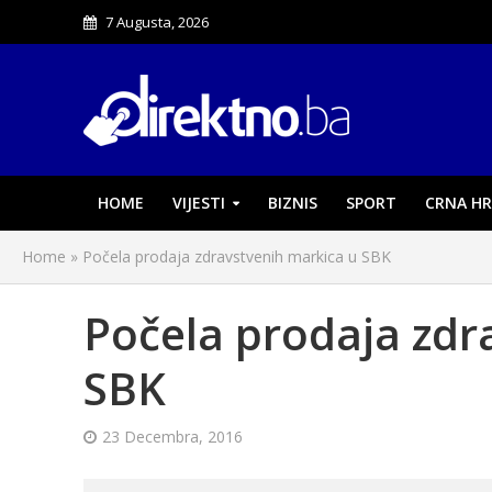
7 Augusta, 2026
HOME
VIJESTI
BIZNIS
SPORT
CRNA HR
Home
»
Počela prodaja zdravstvenih markica u SBK
Počela prodaja zdr
SBK
23 Decembra, 2016