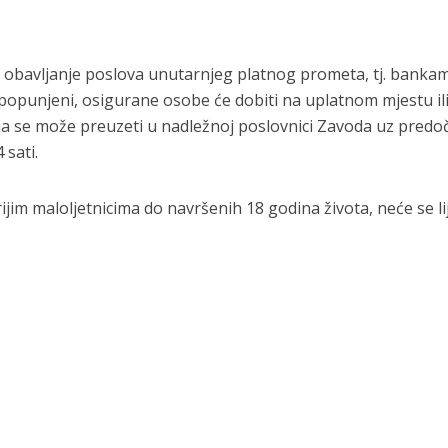
a obavljanje poslova unutarnjeg platnog prometa, tj. bankam
m popunjeni, osigurane osobe će dobiti na uplatnom mjestu il
a se može preuzeti u nadležnoj poslovnici Zavoda uz predo
 sati.
jim maloljetnicima do navršenih 18 godina života, neće se lij