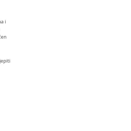
a i
i
čen
epiti