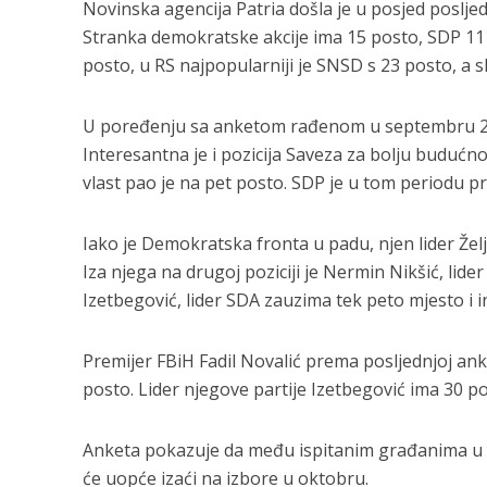
Novinska agencija Patria došla je u posjed posl
Stranka demokratske akcije ima 15 posto, SDP 11 
posto, u RS najpopularniji je SNSD s 23 posto, a sl
U poređenju sa anketom rađenom u septembru 2015.
Interesantna je i pozicija Saveza za bolju budućno
vlast pao je na pet posto. SDP je u tom periodu p
Iako je Demokratska fronta u padu, njen lider Željk
Iza njega na drugoj poziciji je Nermin Nikšić, lide
Izetbegović, lider SDA zauzima tek peto mjesto i i
Premijer FBiH Fadil Novalić prema posljednjoj anket
posto. Lider njegove partije Izetbegović ima 30 po
Anketa pokazuje da među ispitanim građanima u Bi
će uopće izaći na izbore u oktobru.