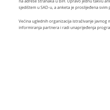
na adrese stranaka u BiH. Upravo jednu takvu ank
sjedištem u SAD-u, a anketa je proslijeđena svim 
Većina uglednih organizacija istraživanje javnog m
informiranja partnera i radi unaprijeđenja program