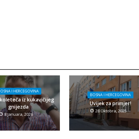
OSNA I HERCEGOVINA
BOSNA I HERCEGOVINA
koleteča iz kukavičijeg
Uvijek za primjer!
gnijezda
28 Oktobra, 2025
8 Januara, 2026