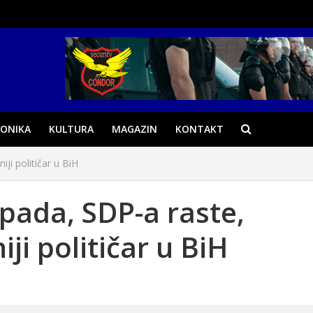
ONIKA
KULTURA
MAGAZIN
KONTAKT
ji političar u BiH
pada, SDP-a raste,
ji političar u BiH