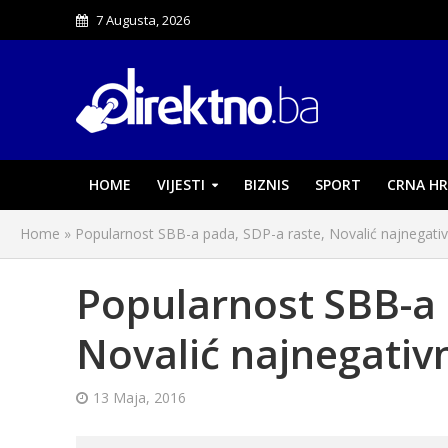
7 Augusta, 2026
HOME
VIJESTI
BIZNIS
SPORT
CRNA HR
Home
»
Popularnost SBB-a pada, SDP-a raste, Novalić najnegativni
Popularnost SBB-a 
Novalić najnegativni
13 Maja, 2016