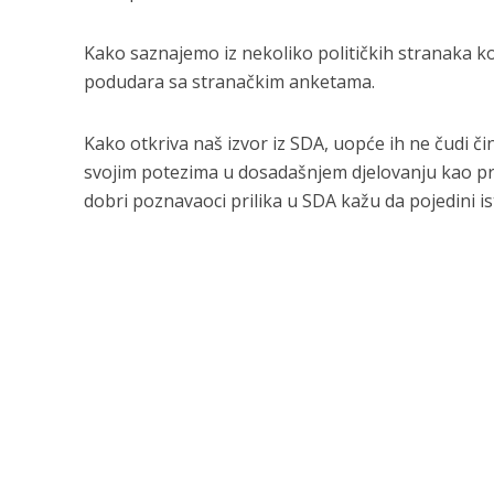
Kako saznajemo iz nekoliko političkih stranaka k
podudara sa stranačkim anketama.
Kako otkriva naš izvor iz SDA, uopće ih ne čudi činj
svojim potezima u dosadašnjem djelovanju kao prem
dobri poznavaoci prilika u SDA kažu da pojedini i