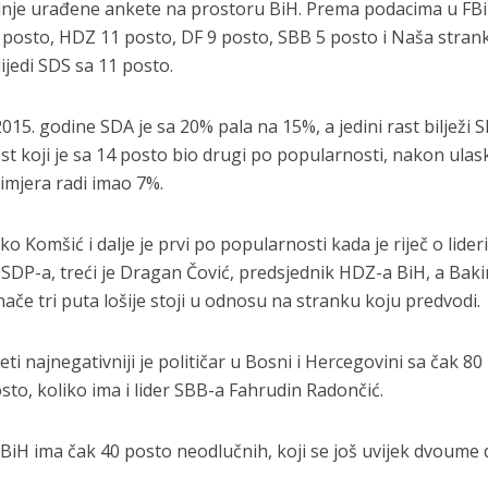
jednje urađene ankete na prostoru BiH. Prema podacima u FB
posto, HDZ 11 posto, DF 9 posto, SBB 5 posto i Naša stran
ijedi SDS sa 11 posto.
 godine SDA je sa 20% pala na 15%, a jedini rast bilježi S
st koji je sa 14 posto bio drugi po popularnosti, nakon ulas
rimjera radi imao 7%.
o Komšić i dalje je prvi po popularnosti kada je riječ o lider
r SDP-a, treći je Dragan Čović, predsjednik HDZ-a BiH, a Baki
nače tri puta lošije stoji u odnosu na stranku koju predvodi.
i najnegativniji je političar u Bosni i Hercegovini sa čak 80
sto, koliko ima i lider SBB-a Fahrudin Radončić.
H ima čak 40 posto neodlučnih, koji se još uvijek dvoume d