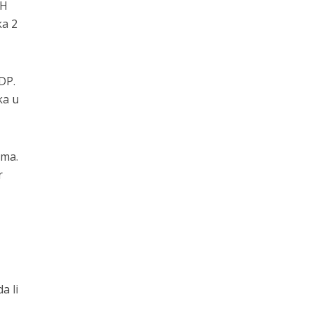
iH
ka 2
DP.
ka u
ima.
r
a li