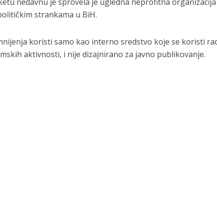
etu nedavnu je sprovela je ugledna neprofitna organizacija
političkim strankama u BiH.
nijenja koristi samo kao interno sredstvo koje se koristi ra
skih aktivnosti, i nije dizajnirano za javno publikovanje.