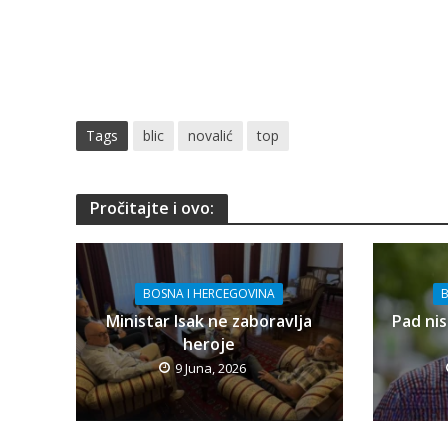
Tags
blic
novalić
top
Pročitajte i ovo:
BOSNA I HERCEGOVINA
B
Ministar Isak ne zaboravlja
Pad nis
heroje
9 Juna, 2026