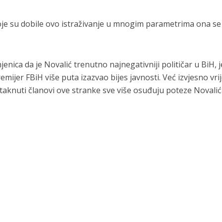
oje su dobile ovo istraživanje u mnogim parametrima ona se
enica da je Novalić trenutno najnegativniji političar u BiH, j
ijer FBiH više puta izazvao bijes javnosti. Već izvjesno vr
staknuti članovi ove stranke sve više osuđuju poteze Novalić