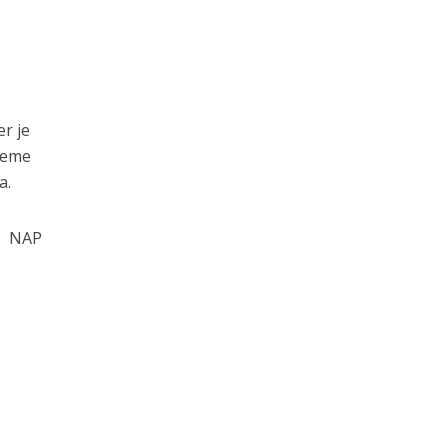
er je
ijeme
a.
NAP