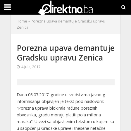
Home
»
Porezna upava demantuje Gradsku upravu
Zenica
Porezna upava demantuje
Gradsku upravu Zenica
4 Jula, 2017
Dana 03.07.2017. godine u sredstvima javno g
informisanja objavljen je tekst pod naslovom:
”Porezna uprava blokirala račune poreznih
obveznika, gradu moraju platiti pola miliona
maraka”. U vezi sa objavljenim tekstom u kojem su
u saopćenju Gradske uprave iznesene netačne