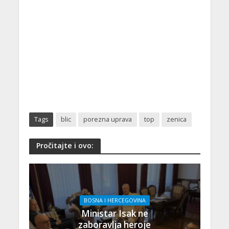
Tags
blic
porezna uprava
top
zenica
Pročitajte i ovo:
BOSNA I HERCEGOVINA
Ministar Isak ne
zaboravlja heroje