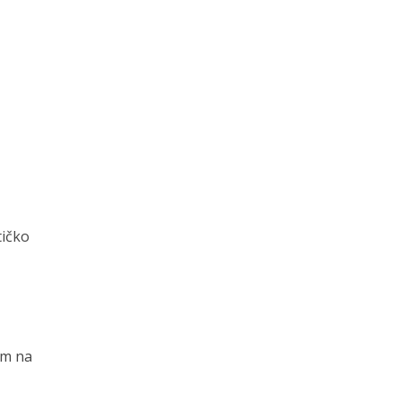
tičko
om na