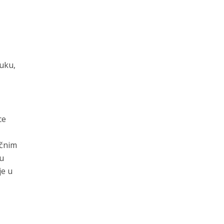
uku,
ce
učnim
u
je u