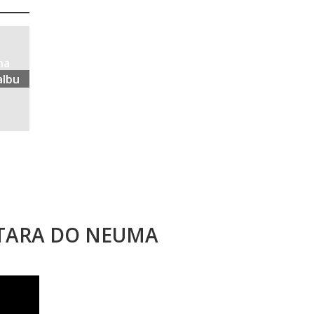
na
albu
STARA DO NEUMA