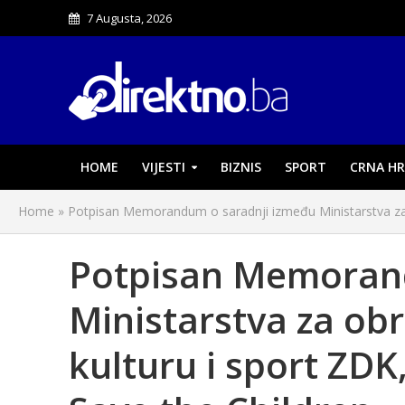
7 Augusta, 2026
HOME
VIJESTI
BIZNIS
SPORT
CRNA HR
Home
»
Potpisan Memorandum o saradnji između Ministarstva za 
Potpisan Memorand
Ministarstva za ob
kulturu i sport ZD