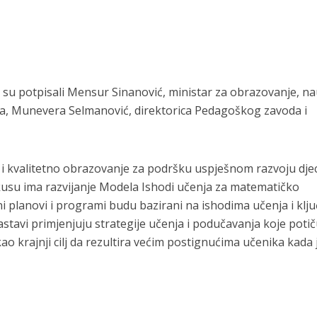
u potpisali Mensur Sinanović, ministar za obrazovanje, na
na, Munevera Selmanović, direktorica Pedagoškog zavoda i
o i kvalitetno obrazovanje za podršku uspješnom razvoju dje
usu ima razvijanje
Modela Ishodi učenja za matematičko
ni planovi i programi budu bazirani na ishodima učenja i klj
stavi primjenjuju strategije učenja i podučavanja koje potič
ao krajnji cilj da rezultira većim postignućima učenika kada 