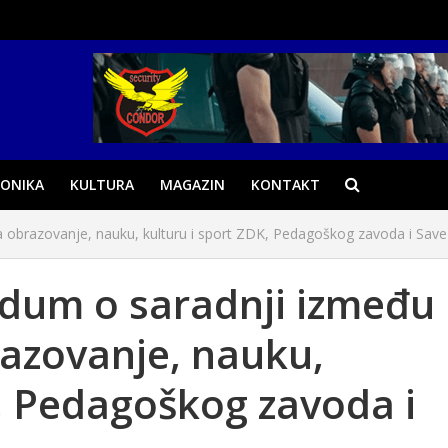
ONIKA
KULTURA
MAGAZIN
KONTAKT
obrazovanje, nauku, kulturu i sport ZDK, Pedagoškog zavoda i Save 
um o saradnji između
razovanje, nauku,
K, Pedagoškog zavoda i