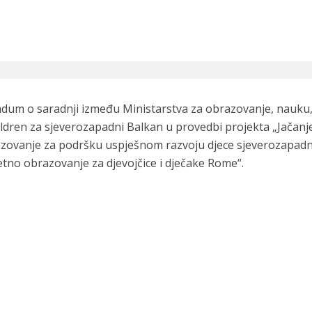
dum o saradnji između Ministarstva za obrazovanje, nauku
ildren za sjeverozapadni Balkan u provedbi projekta „Jačanj
azovanje za podršku uspješnom razvoju djece sjeverozapad
etno obrazovanje za djevojčice i dječake Rome“.