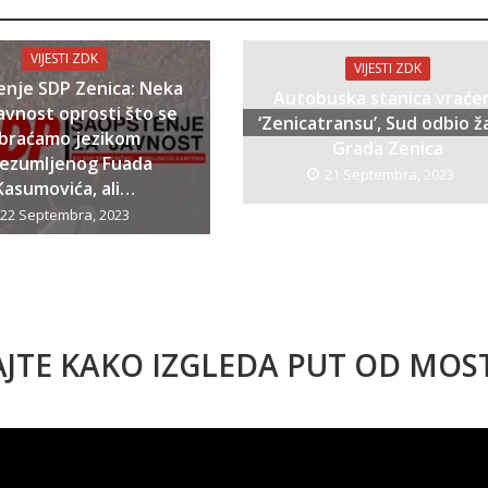
VIJESTI ZDK
VIJESTI ZDK
enje SDP Zenica: Neka
Autobuska stanica vraće
avnost oprosti što se
‘Zenicatransu’, Sud odbio ž
braćamo jezikom
Grada Zenica
bezumljenog Fuada
21 Septembra, 2023
Kasumovića, ali…
22 Septembra, 2023
AJTE KAKO IZGLEDA PUT OD MO