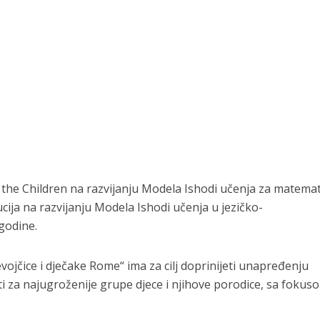
the Children na razvijanju Modela Ishodi učenja za matema
ucija na razvijanju Modela Ishodi učenja u jezičko-
godine.
ojčice i dječake Rome“ ima za cilj doprinijeti unapređenju
ti za najugroženije grupe djece i njihove porodice, sa fokus