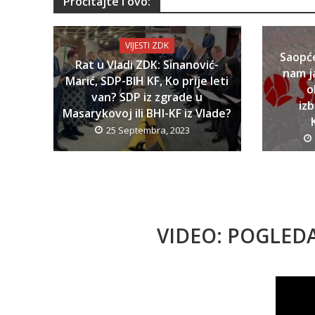
Pročitajte i ovo:
VIJESTI ZDK
Saopć
Rat u Vladi ZDK: Sinanović-
nam j
Marić, SDP-BIH KF, Ko prije leti
o
van? SDP iz zgrade u
iz
Masarykovoj ili BHI-KF iz Vlade?
25 Septembra, 2023
VIDEO: POGLED