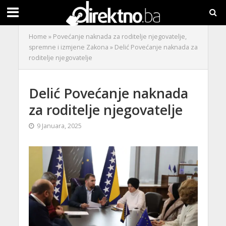
Home
»
Povećanje naknada za roditelje njegovatelje,
spremne i izmjene Zakona
»
Delić Povećanje naknada za
roditelje njegovatelje
Delić Povećanje naknada
za roditelje njegovatelje
9 Januara, 2025