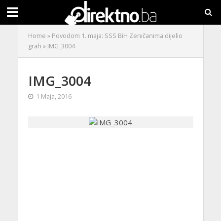
Home
»
Povodom 1. maja: SSS BiH Zeničanima dijelio
grah
»
IMG_3004
IMG_3004
1 Maja, 2016