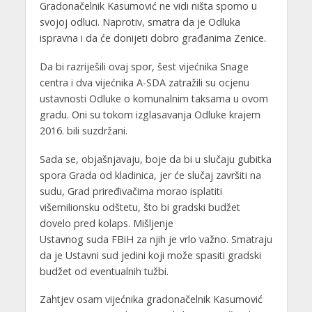
Gradonačelnik Kasumović ne vidi ništa sporno u
svojoj odluci. Naprotiv, smatra da je Odluka
ispravna i da će donijeti dobro građanima Zenice.
Da bi razriješili ovaj spor, šest vijećnika Snage
centra i dva vijećnika A-SDA zatražili su ocjenu
ustavnosti Odluke o komunalnim taksama u ovom
gradu. Oni su tokom izglasavanja Odluke krajem
2016. bili suzdržani.
Sada se, objašnjavaju, boje da bi u slučaju gubitka
spora Grada od kladinica, jer će slučaj završiti na
sudu, Grad priređivačima morao isplatiti
višemilionsku odštetu, što bi gradski budžet
dovelo pred kolaps. Mišljenje
Ustavnog suda FBiH za njih je vrlo važno. Smatraju
da je Ustavni sud jedini koji može spasiti gradski
budžet od eventualnih tužbi.
Zahtjev osam vijećnika gradonačelnik Kasumović