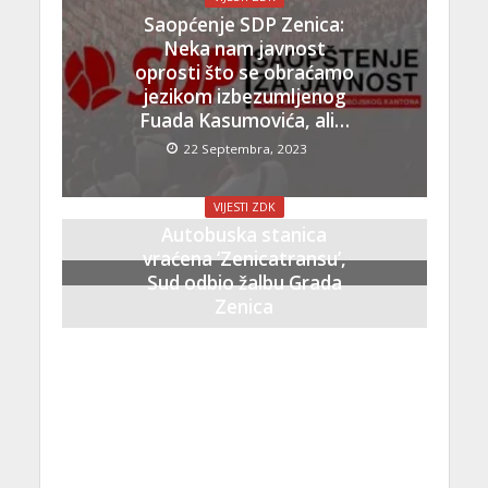
Saopćenje SDP Zenica:
Neka nam javnost
oprosti što se obraćamo
jezikom izbezumljenog
Fuada Kasumovića, ali…
22 Septembra, 2023
VIJESTI ZDK
Autobuska stanica
vraćena ‘Zenicatransu’,
Sud odbio žalbu Grada
Zenica
21 Septembra, 2023