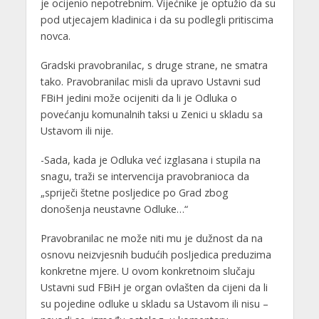
je ocijenio nepotrebnim. Vijećnike je optužio da su
pod utjecajem kladinica i da su podlegli pritiscima
novca.
Gradski pravobranilac, s druge strane, ne smatra
tako. Pravobranilac misli da upravo Ustavni sud
FBiH jedini može ocijeniti da li je Odluka o
povećanju komunalnih taksi u Zenici u skladu sa
Ustavom ili nije.
-Sada, kada je Odluka već izglasana i stupila na
snagu, traži se intervencija pravobranioca da
„spriječi štetne posljedice po Grad zbog
donošenja neustavne Odluke…“
Pravobranilac ne može niti mu je dužnost da na
osnovu neizvjesnih budućih posljedica preduzima
konkretne mjere. U ovom konkretnoim slučaju
Ustavni sud FBiH je organ ovlašten da cijeni da li
su pojedine odluke u skladu sa Ustavom ili nisu –