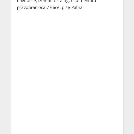
navodi se, između ostalog, u komentaru
pravobranioca Zenice, piše Patria.