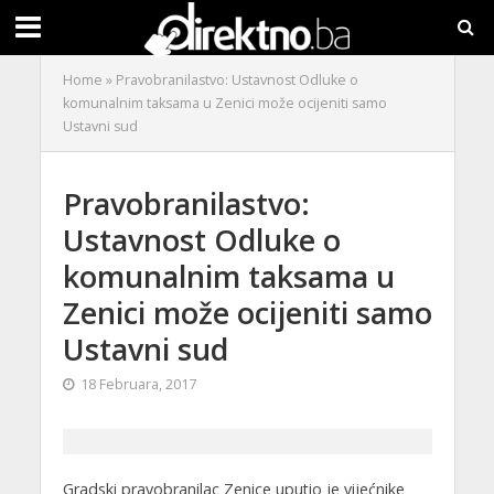
Home
»
Pravobranilastvo: Ustavnost Odluke o
komunalnim taksama u Zenici može ocijeniti samo
Ustavni sud
Pravobranilastvo:
Ustavnost Odluke o
komunalnim taksama u
Zenici može ocijeniti samo
Ustavni sud
18 Februara, 2017
Gradski pravobranilac Zenice uputio je vijećnike