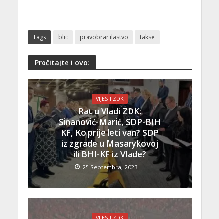
Tags
blic
pravobranilastvo
takse
Pročitajte i ovo:
VIJESTI ZDK
Rat u Vladi ZDK:
Sinanović-Marić, SDP-BIH
KF, Ko prije leti van? SDP
iz zgrade u Masarykovoj
ili BHI-KF iz Vlade?
25 Septembra, 2023
VIJESTI ZDK