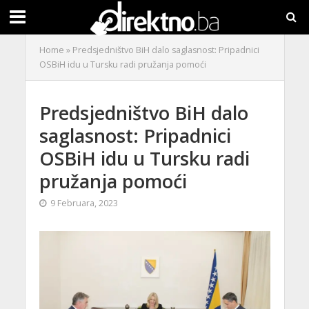
Home
»
Predsjedništvo BiH dalo saglasnost: Pripadnici
OSBiH idu u Tursku radi pružanja pomoći
Predsjedništvo BiH dalo
saglasnost: Pripadnici
OSBiH idu u Tursku radi
pružanja pomoći
9 Februara, 2023