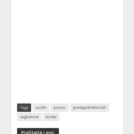
Tags
os bih
pomoc
predsjedništvo bih
saglasnost
turska
Pročitajte i ovo: