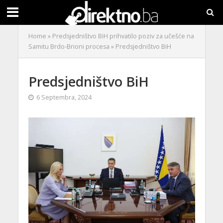
Home
»
Predsjedništvo BiH prihvatilo poziv za učešće na
Samitu Brdo-Brioni procesa
»
Predsjedništvo BiH
Predsjedništvo BiH
6 Septembra, 2024