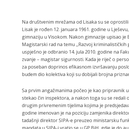
Na društvenim mrežama od Lisaka su se oprostili 
Lisak je rođen 12. januara 1961. godine u Lješevu,
gimnaziju u Visokom. Nakon gimnazije upisao je E
Magistarski rad na temu ,,Razvoj kriminalističkih
uspješno je odbranio 14. jula 2010. godine na Fak
zvanje – magistar sigurnosti. Kada je riječ o perso
za poseban doprinos efikasnom izvršavanju poslova
budem dio kolektiva koji su dobijali brojna priznan
Sa prvim angažmanima počeo je kao pripravnik u 
stekao čin inspektora, a nakon toga su se redal
drugim privremenim tijelima kojima je predsjeda
godine imenovan je na poziciju zamjenika direktora
tadašnji direktor SIPA-e preuzeo ministarsku funkc
mandata u SIPA-i vratio se u GP BiH, gdje je do a