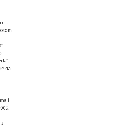
ice…
 potom
a”
o
zda”,
re da
ma i
005.
ku