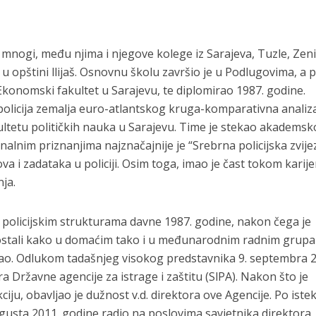
mnogi, među njima i njegove kolege iz Sarajeva, Tuzle, Zen
 u opštini llijaš. Osnovnu školu završio je u Podlugovima, a
konomski fakultet u Sarajevu, te diplomirao 1987. godine.
 policija zemalja euro-atlantskog kruga-komparativna analiz
ultetu političkih nauka u Sarajevu. Time je stekao akademsk
nalnim priznanjima najznačajnije je “Srebrna policijska zvije
 i zadataka u policiji. Osim toga, imao je čast tokom karije
ja.
policijskim strukturama davne 1987. godine, nakon čega je
i ostali kako u domaćim tako i u međunarodnim radnim grupa
vao. Odlukom tadašnjeg visokog predstavnika 9. septembra 2
 Državne agencije za istrage i zaštitu (SlPA). Nakon što je
iju, obavljao je dužnost v.d. direktora ove Agencije. Po iste
ugusta 2011. godine radio na poslovima savjetnika direktora