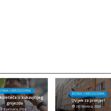
OSNA I HERCEGOVINA
BOSNA I HERCEGOVINA
koleteča iz kukavičijeg
Uvijek za primjer!
gnijezda
28 Oktobra, 2025
8 Januara, 2026