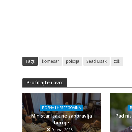
Tags
komesar
policija
Sead Lisak
zdk
Pročitajte i ovo:
BOSNA I HERCEGOVINA
B
Ministar Isak ne zaboravlja
Pad nis
heroje
9 Juna, 2026