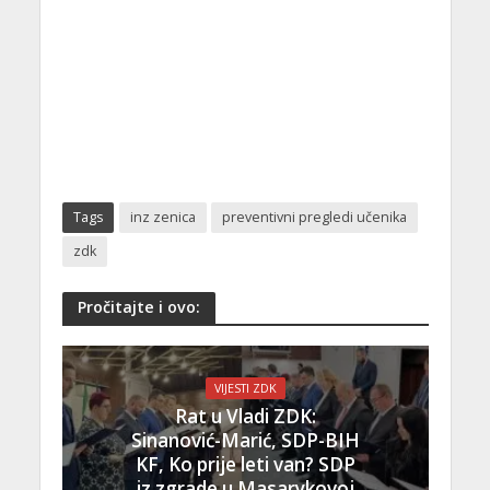
Tags
inz zenica
preventivni pregledi učenika
zdk
Pročitajte i ovo:
VIJESTI ZDK
Rat u Vladi ZDK:
Sinanović-Marić, SDP-BIH
KF, Ko prije leti van? SDP
iz zgrade u Masarykovoj