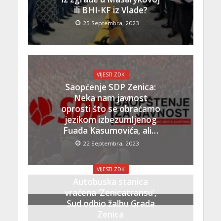
ili BHI-KF iz Vlade?
25 Septembra, 2023
VIJESTI ZDK
Saopćenje SDP Zenica:
Neka nam javnost
oprosti što se obraćamo
jezikom izbezumljenog
Fuada Kasumovića, ali…
22 Septembra, 2023
VIJESTI ZDK
Autobuska stanica
vraćena ‘Zenicatransu’,
Sud odbio žalbu Grada
Zenica