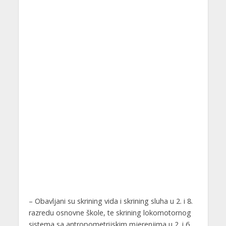
– Obavljani su skrining vida i skrining sluha u 2. i 8.
razredu osnovne škole, te skrining lokomotornog
sistema sa antropometrijskim mjerenjima u 2. i 6.