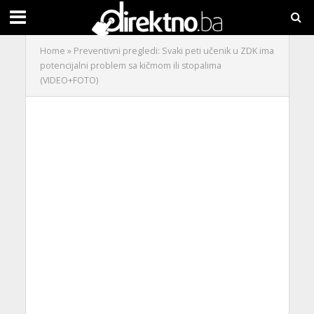
Home
»
Preventivni pregledi: Svaki peti učenik u ZDK ima
potencijalni problem sa kičmom ili stopalima
(VIDEO+FOTO)