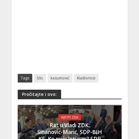
Tags
blic
kasumović
kladionice
Pročitajte i ovo:
VIJESTI ZDK
Rat u Vladi ZDK:
Sinanović-Marić, SDP-BIH
KF, Ko prije leti van? SDP