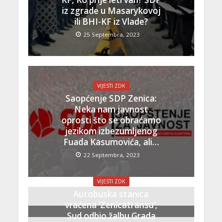
iz zgrade u Masarykovoj
ili BHI-KF iz Vlade?
25 Septembra, 2023
VIJESTI ZDK
Saopćenje SDP Zenica:
Neka nam javnost
oprosti što se obraćamo
jezikom izbezumljenog
Fuada Kasumovića, ali…
22 Septembra, 2023
VIJESTI ZDK
Autobuska stanica
vraćena ‘Zenicatransu’,
Sud odbio žalbu Grada