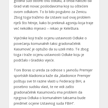
godina Sud oboriti ovu odluku, a onda naložiti da
Grad vrati novac poslodavcima koji su oštećeni
ovom odlukom. To bi bilo pogubno za Zenicu.
Zbog toga tražimo da Ustavni sud ovaj problem
riješi što hitnije, kako bi prekinuli agoniju koja traje
već nekoliko mjeseci – rekao je Keleštura.
Vijećnike koji traže ocjenu ustavnosti Odluke o
povećanju komunalnih taksi gradonačelnik
Kasumović je optužio da su uzeli mito. Te zbog
toga i traže ocjenu ustavnosti Odluke koju je
podržalo i Gradsko vijeće.
Toni Boras iz ureda za odnose s javnošu Premijer
sportskih kladionica kaže da „kladionice Premijer
poštuju sve tri razine vlasti u Federaciji BiH, a
posebno sudsku vlast, te ne vidi zašto
gradonačelnik Kasumoviću ima problem da
njegova Odluka o komunalnim taksama bude
predmet ocjene Ustavnog suda FBiH“.