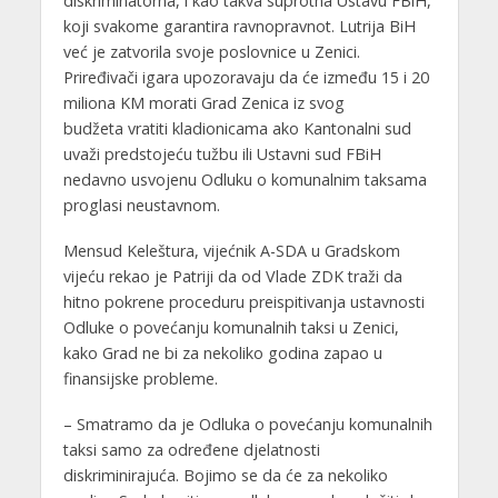
diskriminatorna, i kao takva suprotna Ustavu FBiH,
koji svakome garantira ravnopravnot. Lutrija BiH
već je zatvorila svoje poslovnice u Zenici.
Priređivači igara upozoravaju da će između 15 i 20
miliona KM morati Grad Zenica iz svog
budžeta vratiti kladionicama ako Kantonalni sud
uvaži predstojeću tužbu ili Ustavni sud FBiH
nedavno usvojenu Odluku o komunalnim taksama
proglasi neustavnom.
Mensud Keleštura, vijećnik A-SDA u Gradskom
vijeću rekao je Patriji da od Vlade ZDK traži da
hitno pokrene proceduru preispitivanja ustavnosti
Odluke o povećanju komunalnih taksi u Zenici,
kako Grad ne bi za nekoliko godina zapao u
finansijske probleme.
– Smatramo da je Odluka o povećanju komunalnih
taksi samo za određene djelatnosti
diskriminirajuća. Bojimo se da će za nekoliko