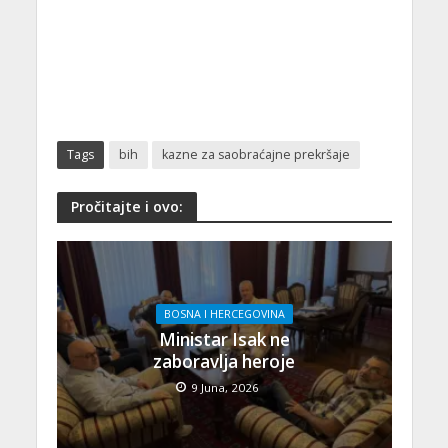
Tags
bih
kazne za saobraćajne prekršaje
Pročitajte i ovo:
BOSNA I HERCEGOVINA
Ministar Isak ne
zaboravlja heroje
9 Juna, 2026