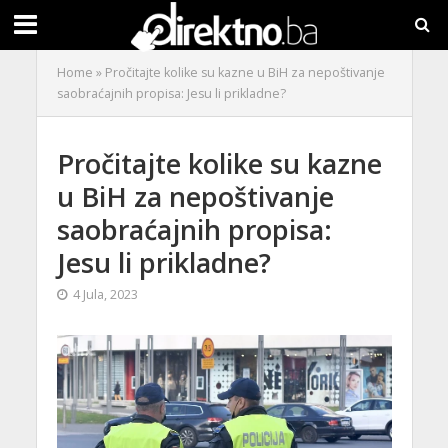
Home
»
Pročitajte kolike su kazne u BiH za nepoštivanje
saobraćajnih propisa: Jesu li prikladne?
Pročitajte kolike su kazne
u BiH za nepoštivanje
saobraćajnih propisa:
Jesu li prikladne?
4 Jula, 2023