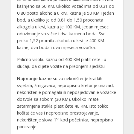
kažnjeno sa 50 KM. Ukoliko vozač ima od 0,31 do
0,80 posto alkohola u krvi, kazna je 50 KM i jedan
bod, a ukoliko je od 0,81 do 1,50 procenata
alkogola u krvi, kazna je 100 KM, jedan mjesec
oduzimanje vozačke i dva kaznena boda. Sve
preko 1,52 promila alkohola u krvi je 400 KM
kazne, dva boda i dva mjeseca vozačka.
Prilično visoku kaznu od 400 KM platit ćete i u
slučaju da dijete vozite na prednjem sjedištu.
Najmanje kazne
su za nekorištenje kratkih
svjetala, žmigavaca, nepropisno kretanje unazad,
nekorištenje pomagala ili neposjedovanje vozačke
dozvole sa sobom (30 KM). Ukoliko imate
zatamnjena stakla platit ćete 40 KM. Isto toliko
koštat će vas i nepropisno prestrojavanje,
nekorištenje slova “P” kod početnika, nepropisno
parkiranje.