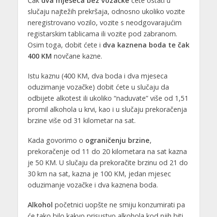
Čak
dva mjeseca bez vozačke
ćete ostati u
slučaju najtežih prekršaja, odnosno ukoliko vozite
neregistrovano vozilo, vozite s neodgovarajućim
registarskim tablicama ili vozite pod zabranom.
Osim toga, dobit ćete i
dva kaznena boda te čak
400 KM
novčane kazne.
Istu kaznu (400 KM, dva boda i dva mjeseca
oduzimanje vozačke) dobit ćete u slučaju da
odbijete alkotest ili ukoliko “naduvate” više od 1,51
promil alkohola u krvi, kao i u slučaju prekoračenja
brzine više od 31 kilometar na sat.
Kada govorimo o
ograničenju brzine
,
prekoračenje od 11 do 20 kilometara na sat kazna
je 50 KM. U slučaju da prekoračite brzinu od 21 do
30 km na sat, kazna je 100 KM, jedan mjesec
oduzimanje vozačke i dva kaznena boda.
Alkohol
početnici uopšte ne smiju konzumirati pa
će tako bilo kakvo prisustvo alkohola kod njih biti