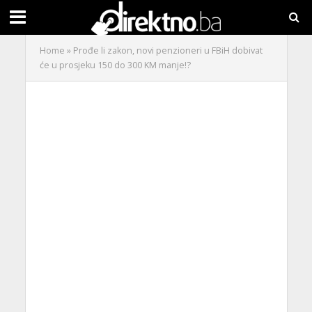
Home
»
Prođe li zakon, novi penzioneri u FBiH dobivat
će u prosjeku 150 do 300 KM manje!?