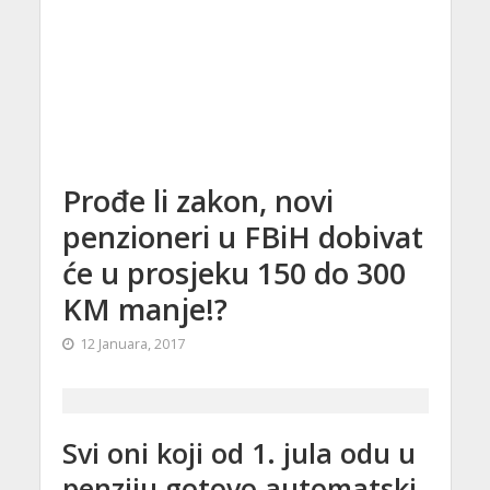
Prođe li zakon, novi
penzioneri u FBiH dobivat
će u prosjeku 150 do 300
KM manje!?
12 Januara, 2017
Svi oni koji od 1. jula odu u
penziju gotovo automatski