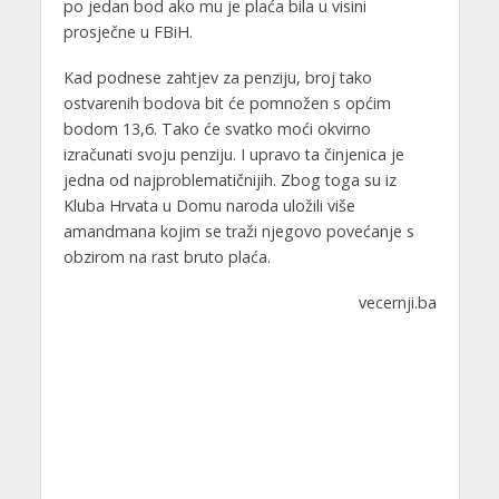
po jedan bod ako mu je plaća bila u visini
prosječne u FBiH.
Kad podnese zahtjev za penziju, broj tako
ostvarenih bodova bit će pomnožen s općim
bodom 13,6. Tako će svatko moći okvirno
izračunati svoju penziju. I upravo ta činjenica je
jedna od najproblematičnijih. Zbog toga su iz
Kluba Hrvata u Domu naroda uložili više
amandmana kojim se traži njegovo povećanje s
obzirom na rast bruto plaća.
vecernji.ba