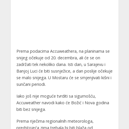
Prema podacima Accuweathera, na planinama se
snijeg očekuje od 20. decembra, ali će se on
zadržati tek nekoliko dana. Isti dan, u Sarajevu i
Banjoj Luci će biti susnježice, a dan poslije očekuje
se malo snijega. U Mostaru će se smjenjivati kišni i
sunčani periodi.
Iako još nije moguće tvrditi sa sigurnošću,
Accuweather navodi kako će Božić i Nova godina
biti bez snijega.
Prema riječima regionalnih meteorologa,
predstojeća zima trebala bi biti blaža od