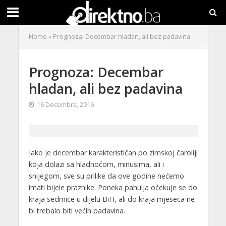
Home
»
Prognoza: Decembar hladan, ali bez padavina
Prognoza: Decembar
hladan, ali bez padavina
16 Decembra, 2016
Iako je decembar karakterističan po zimskoj
čaroliji
koja dolazi sa hladnoćom, minusima, ali i
snijegom, sve su prilike da ove godine nećemo
imati bijele praznike. Poneka pahulja očekuje se do
kraja sedmice u dijelu BiH, ali do kraja mjeseca ne
bi trebalo biti većih padavina.