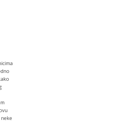
nicima
edno
kako
g
im
hovu
u neke