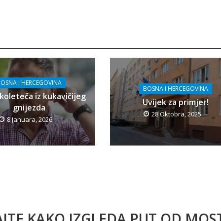
OSNA I HERCEGOVINA
BOSNA I HERCEGOVINA
koleteča iz kukavičijeg
Uvijek za primjer!
gnijezda
28 Oktobra, 2025
8 Januara, 2026
AJTE KAKO IZGLEDA PUT OD MO