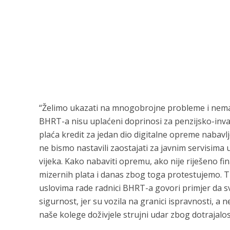
“Želimo ukazati na mnogobrojne probleme i nemar
BHRT-a nisu uplaćeni doprinosi za penzijsko-inva
plaća kredit za jedan dio digitalne opreme nabavl
ne bismo nastavili zaostajati za javnim servisima 
vijeka. Kako nabaviti opremu, ako nije riješeno fi
mizernih plata i danas zbog toga protestujemo. T
uslovima rade radnici BHRT-a govori primjer da s
sigurnost, jer su vozila na granici ispravnosti, a
naše kolege doživjele strujni udar zbog dotrajalos