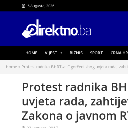
6 Augusta, 2026
HOME
VIJESTI
BIZNIS
SPORT
CRNA HR
Home
»
Protest radnika BHRT-a: Ogorčeni zbog uvjeta rada, zaht
Protest radnika BH
uvjeta rada, zahtij
Zakona o javnom R
23 Januara, 2017