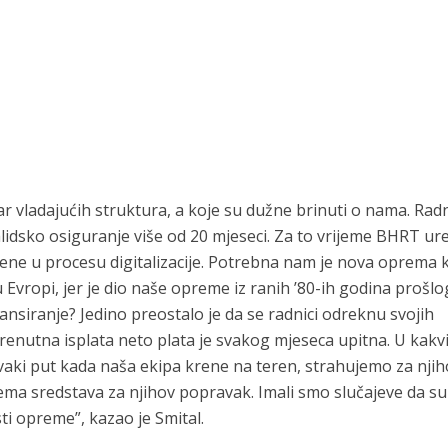
 vladajućih struktura, a koje su dužne brinuti o nama. Rad
lidsko osiguranje više od 20 mjeseci. Za to vrijeme BHRT ur
jene u procesu digitalizacije. Potrebna nam je nova oprema 
u Evropi, jer je dio naše opreme iz ranih ’80-ih godina prošlo
nansiranje? Jedino preostalo je da se radnici odreknu svojih
renutna isplata neto plata je svakog mjeseca upitna. U kakv
vaki put kada naša ekipa krene na teren, strahujemo za nji
 nema sredstava za njihov popravak. Imali smo slučajeve da s
ti opreme”, kazao je Smital.