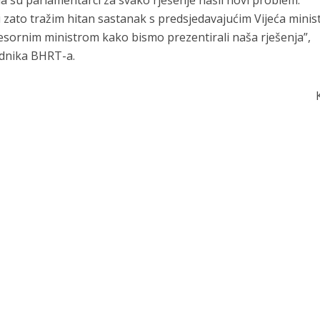
a su parlamentarci za svako rješenje našli novi problem.
i zato tražim hitan sastanak s predsjedavajućim Vijeća minis
sornim ministrom kako bismo prezentirali naša rješenja”,
adnika BHRT-a.