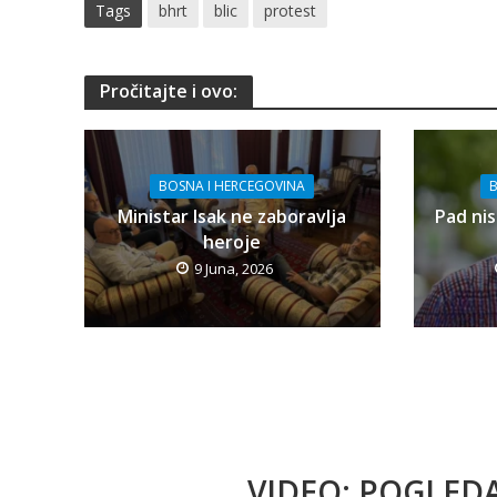
Tags
bhrt
blic
protest
Pročitajte i ovo:
BOSNA I HERCEGOVINA
B
Ministar Isak ne zaboravlja
Pad nis
heroje
9 Juna, 2026
VIDEO: POGLED