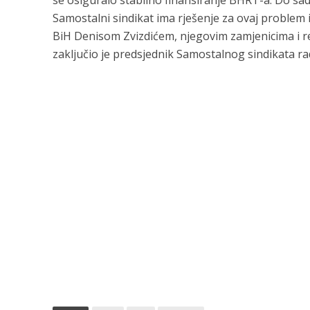
se osiguralo stabilno finansiranje BHRT-a. Do sad
Samostalni sindikat ima rješenje za ovaj problem 
BiH Denisom Zvizdićem, njegovim zamjenicima i re
zaključio je predsjednik Samostalnog sindikata r