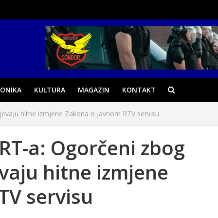
ONIKA
KULTURA
MAGAZIN
KONTAKT
ijevaju hitne izmjene Zakona o javnom RTV servisu
RT-a: Ogorčeni zbog
evaju hitne izmjene
TV servisu