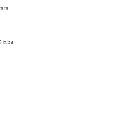
tara
Klix.ba