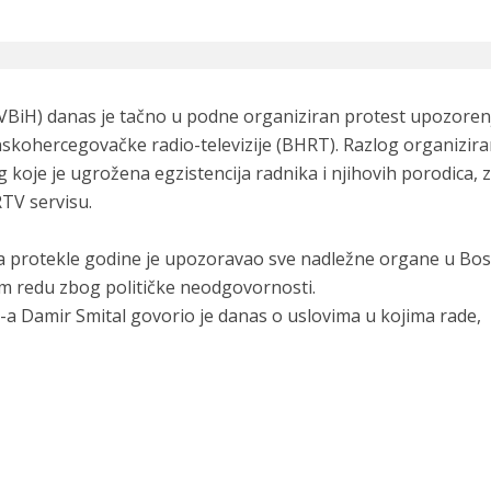
TVBiH) danas je tačno u podne organiziran protest upozoren
skohercegovačke radio-televizije (BHRT). Razlog organizira
og koje je ugrožena egzistencija radnika i njihovih porodica,
TV servisu.
a protekle godine je upozoravao sve nadležne organe u Bosn
om redu zbog političke neodgovornosti.
a Damir Smital govorio je danas o uslovima u kojima rade,