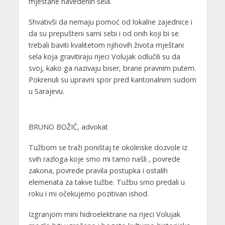
mještane navedenih sela.
Shvativši da nemaju pomoć od lokalne zajednice i
da su prepušteni sami sebi i od onih koji bi se
trebali baviti kvalitetom njihovih života mještani
sela koja gravitiraju rijeci Volujak odlučili su da
svoj, kako ga nazivaju biser, brane pravnim putem.
Pokrenuli su upravni spor pred kantonalnim sudom
u Sarajevu.
BRUNO BOŽIĆ, advokat
Tužbom se traži poništaj te okolinske dozvole iz
svih razloga koje smo mi tamo našli , povrede
zakona, povrede pravila postupka i ostalih
elemenata za takve tužbe. Tužbu smo predali u
roku i mi očekujemo pozitivan ishod.
Izgranjom mini hidroelektrane na rijeci Volujak