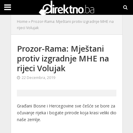
Home
»
Prozor-Rama: Mještani protiv izgradnje MHE na
rijeci Volujak
Prozor-Rama: Mještani
protiv izgradnje MHE na
rijeci Volujak
22 Decembra, 2019
Građani Bosne i Hercegovine sve češće se bore za
očuvanje rijeka i bogate prirode koja krasi veliki dio
naše zemlje.