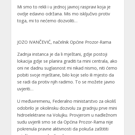
Mi smo to rekli i u jednoj javnoj raspravi koja je
ovdje edavno održana. Mis mo isključivo protiv
toga, mi to nećemo dozvoliti…
JOZO IVANČEVIĆ, načelnik Općine Prozor-Rama
Zadnja instanca je da li mještani, gdje postoji
lokacija gdje se planira graditi ta mini centrala, ako
oni ne dadnu suglasnost mi nikad nismo, niti ćemo
pobiti svoje mještane, bilo koje selo ili mjesto da
se radi da protiv njih radimo. To se možete javno
uvjeriti…
U međuvremenu, Federalno ministarstvo za okoliš
odobrilo je okolinsku dozvolu za gradnju prve mini
hidroelektrane na Volujku. Provjerom u nadležnom
sudu uvjerili smo se da Općina Prozor-Rama nije
pokrenula pravne aktivnosti da pokuša zaštititi