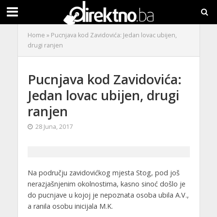
Home
»
Pucnjava kod Zavidovića: Jedan lovac ubijen,
drugi ranjen
Pucnjava kod Zavidovića:
Jedan lovac ubijen, drugi
ranjen
28 Juna, 2017
Na području zavidovićkog mjesta Stog, pod još
nerazjašnjenim okolnostima, kasno sinoć došlo je
do pucnjave u kojoj je nepoznata osoba ubila A.V.,
a ranila osobu inicijala M.K.