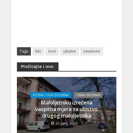
Tags
blic
lovci
ubistvo
zavidovici
Pročitajte i ovo:
BOSNA I HERCEGOVINA
CRNA HRONIKA
Maloljetniku izrečena
vaspitna mjera za ubistvo
drugog maloljetnika
25 Juna, 2025