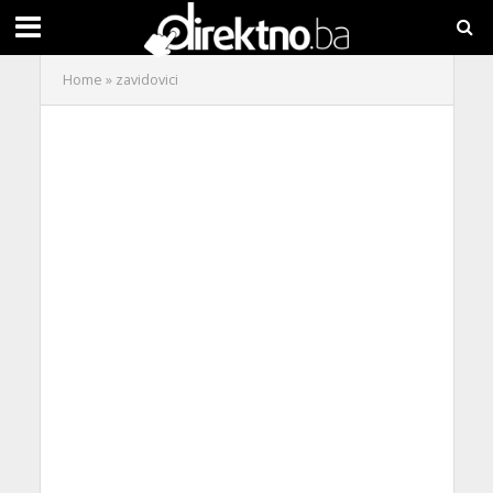
Home
»
zavidovici