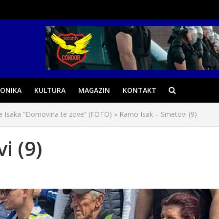
ONIKA
KULTURA
MAGAZIN
KONTAKT
me Isaka “Domovina te zove” (FOTO)
»
Ramo Isak – Smetovi (9)
i (9)