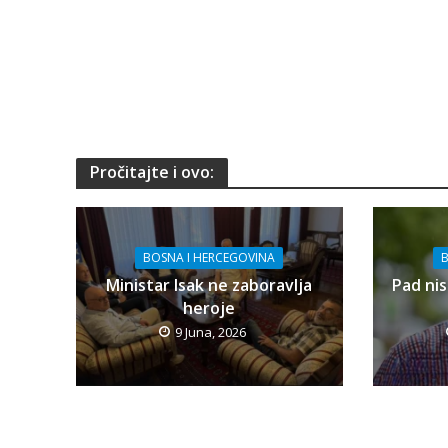
Pročitajte i ovo:
BOSNA I HERCEGOVINA
B
Ministar Isak ne zaboravlja
Pad nis
heroje
9 Juna, 2026