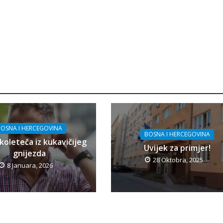
OSNA I HERCEGOVINA
BOSNA I HERCEGOVINA
koleteča iz kukavičijeg
Uvijek za primjer!
gnijezda
28 Oktobra, 2025
8 Januara, 2026