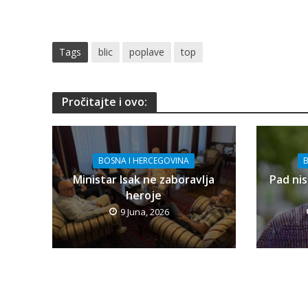
Tags
blic
poplave
top
Pročitajte i ovo:
BOSNA I HERCEGOVINA
B
Ministar Isak ne zaboravlja
Pad nis
heroje
9 Juna, 2026