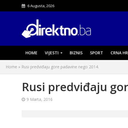
6 Augusta, 2026
HOME
VIJESTI
BIZNIS
SPORT
CRNA HR
Home
»
Rusi predviđaju gore padavine nego 2014.
Rusi predviđaju go
9 Marta, 2016