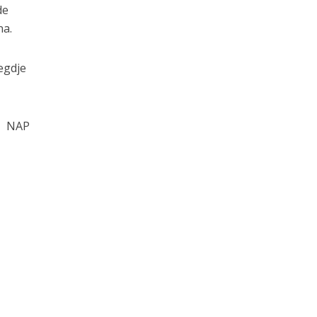
de
na.
egdje
NAP