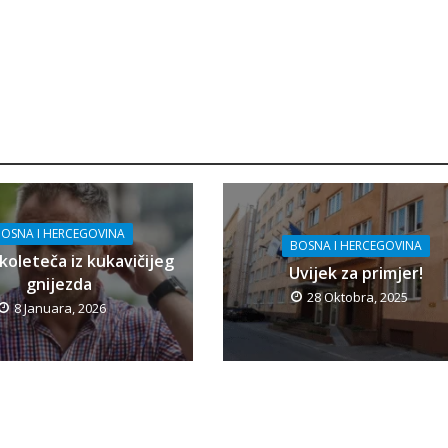
OSNA I HERCEGOVINA
BOSNA I HERCEGOVINA
koleteča iz kukavičijeg
Uvijek za primjer!
gnijezda
28 Oktobra, 2025
8 Januara, 2026