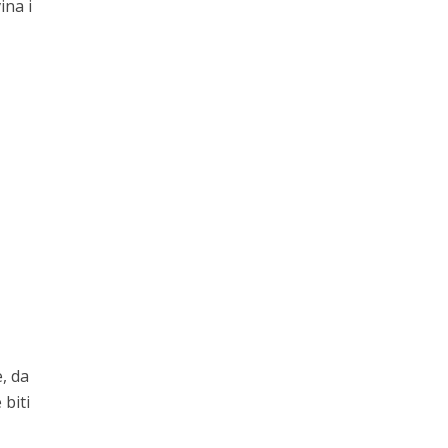
ina i
, da
 biti