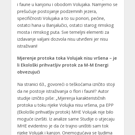
i faune u kanjonu i obodom Volujaka. Namjerno se
prešućuje postojanje podzemnih jezera,
specifičnosti Volujaka a to su ponori, pećine,
ostatci hana u Banjalučici, ostatci starog rimskog
mosta i rimskog puta. Sve temeljni elementi za
izdavanje valjani dozvola nisu utvrđeni jer nisu
istraživani!
Mjerenje protoka toka Volujak nisu vršena – je
li Ekološki prihvatljiv protok za M-M Energi
obvezujući
Na stranici 63., govoreći o teškoćama izričito stoji
da ne postoje istraživanja o flori i fauni!? Autor
studije izričito piše: „Mjerenja karakterističnih
protoka u toku rijeke Volujka nisu vršena, pa EPP
(Ekološki prihvatljiv protok) MHE Volujak nije bilo
moguće izvršiti. Iz analize same Studije o utjecaju
MHE evidentno je da će trajno uništiti sam tok
rijeke Volujak i kanjon. Onemogućava se ljudima