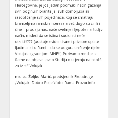
Hercegovine, je još jedan podmukli način gaženja
svih poginulih branitelja, svih domoljuba ali
razobličenje svih pojedinaca, koji se smatraju
braniteljima ramskih interesa a već dugo su činili i
čine – prodaju nas, naše svetinje i ljepote na šutljiv
način, misleći da se istina i sudionici neće
otkriti!!!??? (postoje evidentirane i privatne uplate
ljudima iz i u Rami – da se pogura uništenje rijeke
Volujak izgradnjom MHE!!!) Pozivamo medije iz
Rame da objave javno Studiju o utjecaju na okoliš
za MHE Volujak.
mr. sc. Željko Marić
, predsjednik Ekoudruge
„Volujak- Dobro Polje“/foto: Rama-Prozor.info