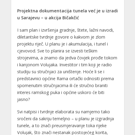
Projektna dokumentacija tunela već je u izradi
u Sarajevu – u akcija Bičakčić
I sam plan i izvršenja gradnje, štete, lažni navodi,
diletantske tvrdnje govore o kakvom je zlom
projektu riječ. U planu je i akumulacija, i tunel i
cjevovod. Sve to planira se izvesti teškim
strojevima, a znamo da jedva čovjek prođe tokom
i kanjonom Volujaka. Investitor i tim koji je radio
studiju su stručnjaci za uništenje. Hoće li se i
predstavnici općine Rama ortački odnositi prema
spomenutim stručnjacima ili će stručno braniti
interes ramskog puka i općine uskoro će biti
jasno?
Svi natpisi i tvrdnje elaborata su namjerno tako
sročeni da sakriju temeljno – u planu je izgradnja
tunele, a to znači preusmjeravanje toka rijeke
Volujak, što znači nestanak postojećeg korita,