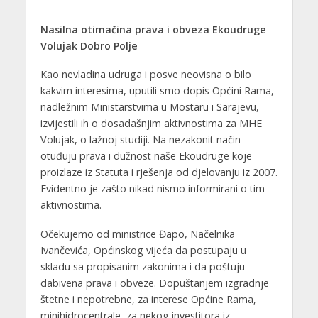
Nasilna otimačina prava i obveza Ekoudruge
Volujak Dobro Polje
Kao nevladina udruga i posve neovisna o bilo
kakvim interesima, uputili smo dopis Općini Rama,
nadležnim Ministarstvima u Mostaru i Sarajevu,
izvijestili ih o dosadašnjim aktivnostima za MHE
Volujak, o lažnoj studiji. Na nezakonit način
otuđuju prava i dužnost naše Ekoudruge koje
proizlaze iz Statuta i rješenja od djelovanju iz 2007.
Evidentno je zašto nikad nismo informirani o tim
aktivnostima.
Očekujemo od ministrice Đapo, Načelnika
Ivančevića, Općinskog vijeća da postupaju u
skladu sa propisanim zakonima i da poštuju
dabivena prava i obveze. Dopuštanjem izgradnje
štetne i nepotrebne, za interese Općine Rama,
minihidrocentrale, za nekog investitora iz