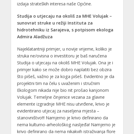
izdaja strateških interesa naše Općine.
Studija o utjecaju na okoliš za MHE Volujak –
sunovrat struke u režiji Instituta za
hidrotehniku iz Sarajeva, s potpisom ekologa
Admira Aladžuza
Najeklatantniji primjer, u novije vrijeme, koliko je
struka ne/ovisna o investitoru je baš naručena
Studija o utjecaju na okoliš MHE Volujak. Ona je i
primjer kako se može dobro naplatiti bez obzira
što pišeš, važno je za koga pišeš. Evidentno je da
projektni tim na čelu s uvaženim i stručnim
Ekologom nikada nije bio nit prošao kanjonom
Volujak. Temeljne činjenice vezana za glavne
elemente izgradnje MHE nisu utvrđene, krivo je
evidentirano utjecaj za naseljena mjesta –
stanovništvo!!! Namjerno je krivo definirano da
nema kulturno-arheološkog nasljeđa! Namjerno je
krivo definirano da nema nikakvih istraživanja flore