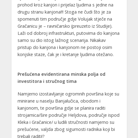
prohod kroz kanjon i prijelaz ljudima s jedne na
drugu stranu kanjona!!! Stoga ne čudi što je za
spomenuti tim područje gdje Volujak stječe na
Gračanicu je – ravničarsko (preuzeto iz Studije).
Laži od dobroj infrastrukturi, putovima do kanjona
samo su dio istog lažnog scenarija. Nikakav
pristup do kanjona i kanjonom ne postoji osim
konjske staze, čak je i kretanje ljudima otežano.
Prešućena evidentirana minska polja od
investitora i stručnog tima
Namjerno izostavljanje ogromnih površina koje su
minirane u naselju Banjalučica, obodom i
kanjonom, te površina gdje se planira raditi
strojarnica/šire područje Heljdova, područje ispod
Kleka i Gračanice/ u ludili stručnosti namjerno su
prešućene, valjda zbog sigurnosti radnika koji bi
trebali raditi!?