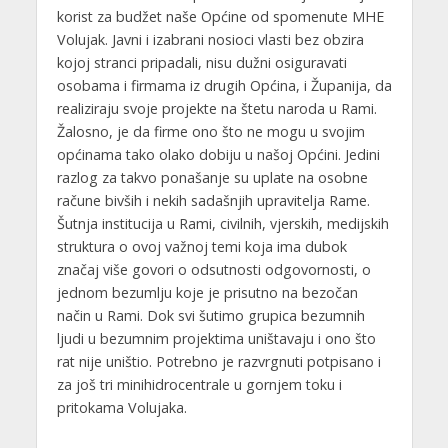
korist za budžet naše Općine od spomenute MHE
Volujak. Javni i izabrani nosioci vlasti bez obzira
kojoj stranci pripadali, nisu dužni osiguravati
osobama i firmama iz drugih Općina, i Županija, da
realiziraju svoje projekte na štetu naroda u Rami.
Žalosno, je da firme ono što ne mogu u svojim
općinama tako olako dobiju u našoj Općini. Jedini
razlog za takvo ponašanje su uplate na osobne
račune bivših i nekih sadašnjih upravitelja Rame.
Šutnja institucija u Rami, civilnih, vjerskih, medijskih
struktura o ovoj važnoj temi koja ima dubok
značaj više govori o odsutnosti odgovornosti, o
jednom bezumlju koje je prisutno na bezočan
način u Rami. Dok svi šutimo grupica bezumnih
ljudi u bezumnim projektima uništavaju i ono što
rat nije uništio. Potrebno je razvrgnuti potpisano i
za još tri minihidrocentrale u gornjem toku i
pritokama Volujaka.