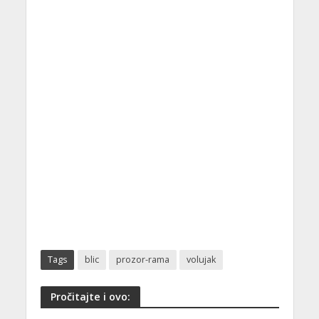
Tags
blic
prozor-rama
volujak
Pročitajte i ovo: