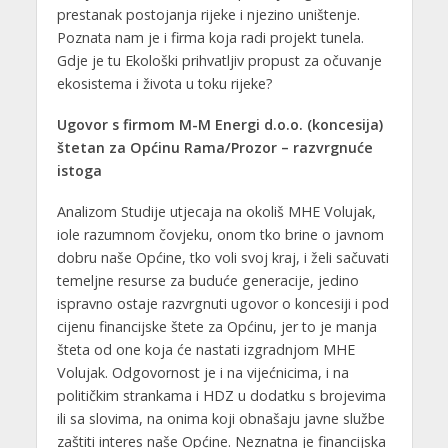
prestanak postojanja rijeke i njezino uništenje.
Poznata nam je i firma koja radi projekt tunela.
Gdje je tu Ekološki prihvatljiv propust za očuvanje
ekosistema i života u toku rijeke?
Ugovor s firmom M-M Energi d.o.o. (koncesija)
štetan za Općinu Rama/Prozor – razvrgnuće
istoga
Analizom Studije utjecaja na okoliš MHE Volujak,
iole razumnom čovjeku, onom tko brine o javnom
dobru naše Općine, tko voli svoj kraj, i želi sačuvati
temeljne resurse za buduće generacije, jedino
ispravno ostaje razvrgnuti ugovor o koncesiji i pod
cijenu financijske štete za Općinu, jer to je manja
šteta od one koja će nastati izgradnjom MHE
Volujak. Odgovornost je i na vijećnicima, i na
političkim strankama i HDZ u dodatku s brojevima
ili sa slovima, na onima koji obnašaju javne službe
zaštiti interes naše Općine. Neznatna je financijska