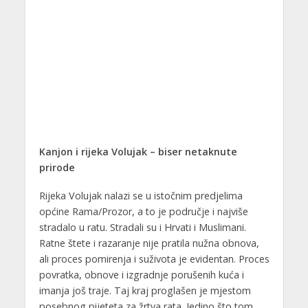
Kanjon i rijeka Volujak – biser netaknute
prirode
Rijeka Volujak nalazi se u istočnim predjelima
općine Rama/Prozor, a to je područje i najviše
stradalo u ratu. Stradali su i Hrvati i Muslimani.
Ratne štete i razaranje nije pratila nužna obnova,
ali proces pomirenja i suživota je evidentan. Proces
povratka, obnove i izgradnje porušenih kuća i
imanja još traje. Taj kraj proglašen je mjestom
posebnog pijeteta za žrtva rata. Jedino što tom