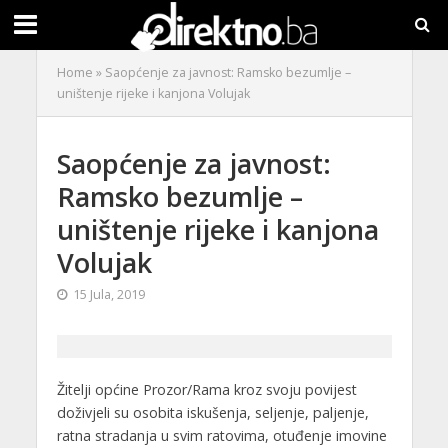
Home
»
Saopćenje za javnost: Ramsko bezumlje –
uništenje rijeke i kanjona Volujak
Saopćenje za javnost:
Ramsko bezumlje –
uništenje rijeke i kanjona
Volujak
15 Jula, 2019
Žitelji općine Prozor/Rama kroz svoju povijest
doživjeli su osobita iskušenja, seljenje, paljenje,
ratna stradanja u svim ratovima, otuđenje imovine