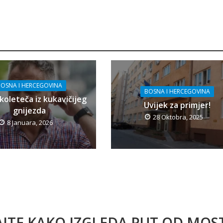
OSNA I HERCEGOVINA
BOSNA I HERCEGOVINA
koleteča iz kukavičijeg
Uvijek za primjer!
gnijezda
28 Oktobra, 2025
8 Januara, 2026
AJTE KAKO IZGLEDA PUT OD MO