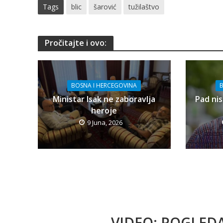
Tags
blic
šarović
tužilaštvo
Pročitajte i ovo:
BOSNA I HERCEGOVINA
B
Ministar Isak ne zaboravlja
Pad nis
heroje
9 Juna, 2026
VIDEO: POGLED