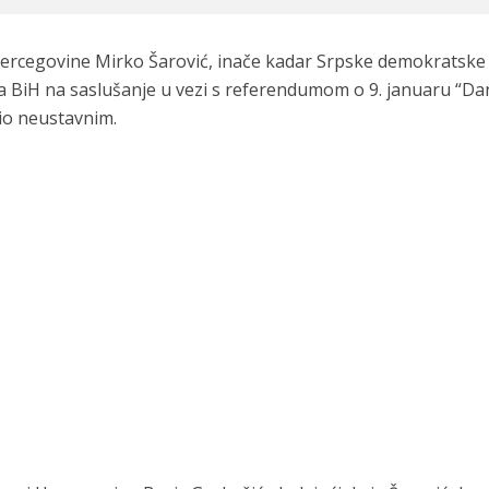
Hercegovine Mirko Šarović, inače kadar Srpske demokratske
a BiH na saslušanje u vezi s referendumom o 9. januaru “D
sio neustavnim.