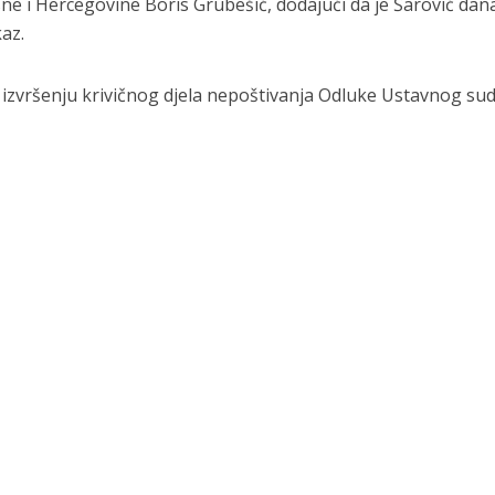
ne i Hercegovine Boris Grubešić, dodajući da je Šarović dan
kaz.
u izvršenju krivičnog djela nepoštivanja Odluke Ustavnog su