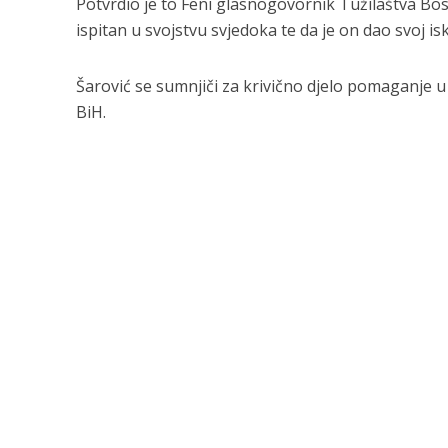
Potvrdio je to Feni glasnogovornik Tužilaštva Bos
ispitan u svojstvu svjedoka te da je on dao svoj is
Šarović se sumnjiči za krivično djelo pomaganje 
BiH.