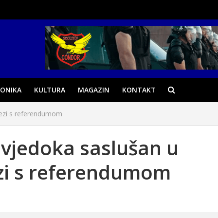
ONIKA
KULTURA
MAGAZIN
KONTAKT
 vezi s referendumom
svjedoka saslušan u
ezi s referendumom