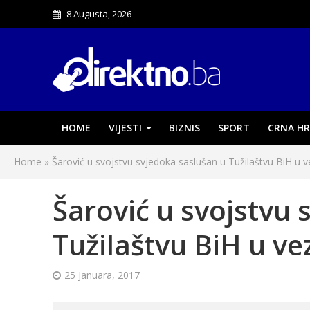
8 Augusta, 2026
HOME
VIJESTI
BIZNIS
SPORT
CRNA HR
Home
»
Šarović u svojstvu svjedoka saslušan u Tužilaštvu BiH u
Šarović u svojstvu 
Tužilaštvu BiH u v
25 Januara, 2017