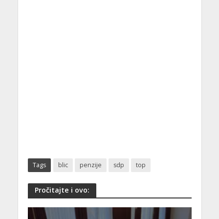
Tags
blic
penzije
sdp
top
Pročitajte i ovo: