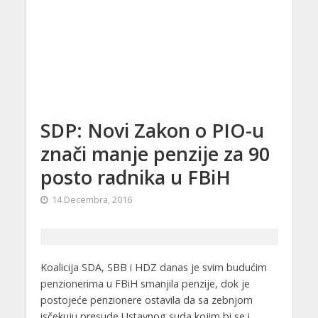
SDP: Novi Zakon o PIO-u
znači manje penzije za 90
posto radnika u FBiH
14 Decembra, 2016
Koalicija SDA, SBB i HDZ danas je svim budućim
penzionerima u FBiH smanjila penzije, dok je
postojeće penzionere ostavila da sa zebnjom
isčekuju presude Ustavnog suda kojim bi se i