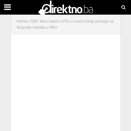
Home
»
SDP: Novi Zakon o PIO-u znači manje penzije za
90 posto radnika u FBiH