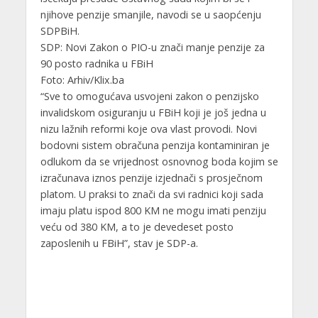
njihove penzije smanjile, navodi se u saopćenju
SDPBiH.
SDP: Novi Zakon o PIO-u znači manje penzije za
90 posto radnika u FBiH
Foto: Arhiv/Klix.ba
“Sve to omogućava usvojeni zakon o penzijsko
invalidskom osiguranju u FBiH koji je još jedna u
nizu lažnih reformi koje ova vlast provodi. Novi
bodovni sistem obračuna penzija kontaminiran je
odlukom da se vrijednost osnovnog boda kojim se
izračunava iznos penzije izjednači s prosječnom
platom. U praksi to znači da svi radnici koji sada
imaju platu ispod 800 KM ne mogu imati penziju
veću od 380 KM, a to je devedeset posto
zaposlenih u FBiH”, stav je SDP-a.