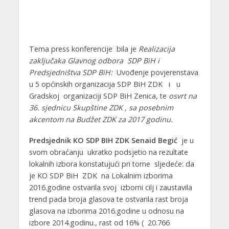
Tema press konferencije bila je
Realizacija
zaključaka Glavnog odbora SDP BiH i
Predsjedništva SDP BiH:
Uvođenje povjerenstava
u 5 općinskih organizacija SDP BiH ZDK i u
Gradskoj organizaciji SDP BiH Zenica, te
osvrt na
36. sjednicu Skupštine ZDK , sa posebnim
akcentom na Budžet ZDK za 2017 godinu.
Predsjednik KO SDP BIH ZDK Senaid Begić
je u
svom obraćanju ukratko podsjetio na rezultate
lokalnih izbora konstatujući pri tome sljedeće: da
je KO SDP BiH ZDK na Lokalnim izborima
2016.godine ostvarila svoj izborni cilj i zaustavila
trend pada broja glasova te ostvarila rast broja
glasova na izborima 2016.godine u odnosu na
izbore 2014.godinu., rast od 16% ( 20.766