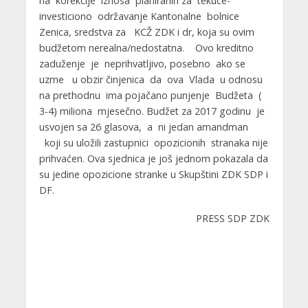
na korekcije iznosa planiranih za tekuće-
investiciono održavanje Kantonalne bolnice
Zenica, sredstva za KCŽ ZDK i dr, koja su ovim
budžetom nerealna/nedostatna. Ovo kreditno
zaduženje je neprihvatljivo, posebno ako se
uzme u obzir činjenica da ova Vlada u odnosu
na prethodnu ima pojačano punjenje Budžeta (
3-4) miliona mjesečno. Budžet za 2017 godinu je
usvojen sa 26 glasova, a ni jedan amandman
koji su uložili zastupnici opozicionih stranaka nije
prihvaćen. Ova sjednica je još jednom pokazala da
su jedine opozicione stranke u Skupštini ZDK SDP i
DF.
PRESS SDP ZDK