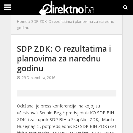
Home
»
SDP ZDK: O rezultatima i planovima za narednu
godinu
SDP ZDK: O rezultatima i
planovima za narednu
godinu
29 Decembra, 2016
Održana je press konferencija na kojoj su
učestvovali Senaid Begić predsjednik KO SDP BIH
ZDK i zastupnik SDP BIH u Skupštini ZDK, Munib
Husejnagić , potpredsjednik KO SDP BIH ZDK i šef