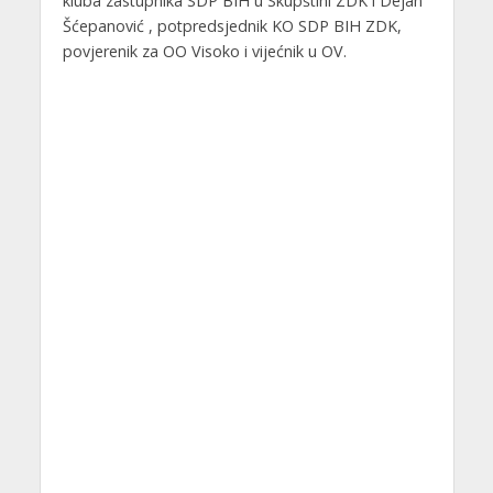
kluba zastupnika SDP BIH u Skupštini ZDK i Dejan
Šćepanović , potpredsjednik KO SDP BIH ZDK,
povjerenik za OO Visoko i vijećnik u OV.