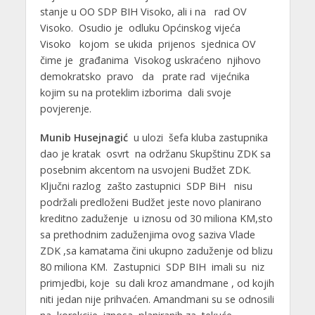
stanje u OO SDP BIH Visoko, ali i na rad OV
Visoko. Osudio je odluku Općinskog vijeća
Visoko kojom se ukida prijenos sjednica OV
čime je građanima Visokog uskraćeno njihovo
demokratsko pravo da prate rad vijećnika
kojim su na proteklim izborima dali svoje
povjerenje.
Munib Husejnagić
u ulozi šefa kluba zastupnika
dao je kratak osvrt na održanu Skupštinu ZDK sa
posebnim akcentom na usvojeni Budžet ZDK.
Ključni razlog zašto zastupnici SDP BiH nisu
podržali predloženi Budžet jeste novo planirano
kreditno zaduženje u iznosu od 30 miliona KM,sto
sa prethodnim zaduženjima ovog saziva Vlade
ZDK ,sa kamatama čini ukupno zaduženje od blizu
80 miliona KM. Zastupnici SDP BIH imali su niz
primjedbi, koje su dali kroz amandmane , od kojih
niti jedan nije prihvaćen. Amandmani su se odnosili