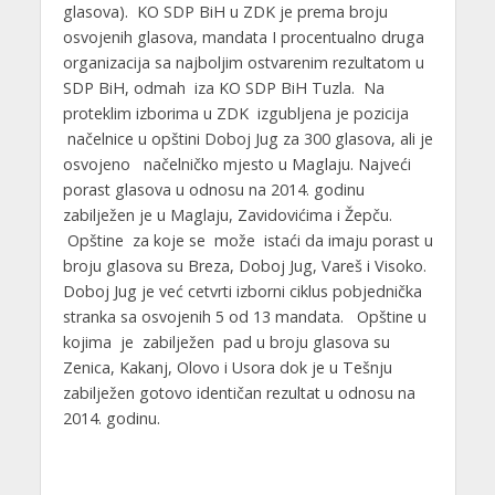
glasova). KO SDP BiH u ZDK je prema broju
osvojenih glasova, mandata I procentualno druga
organizacija sa najboljim ostvarenim rezultatom u
SDP BiH, odmah iza KO SDP BiH Tuzla. Na
proteklim izborima u ZDK izgubljena je pozicija
načelnice u opštini Doboj Jug za 300 glasova, ali je
osvojeno načelničko mjesto u Maglaju. Najveći
porast glasova u odnosu na 2014. godinu
zabilježen je u Maglaju, Zavidovićima i Žepču.
Opštine za koje se može istaći da imaju porast u
broju glasova su Breza, Doboj Jug, Vareš i Visoko.
Doboj Jug je već cetvrti izborni ciklus pobjednička
stranka sa osvojenih 5 od 13 mandata. Opštine u
kojima je zabilježen pad u broju glasova su
Zenica, Kakanj, Olovo i Usora dok je u Tešnju
zabilježen gotovo identičan rezultat u odnosu na
2014. godinu.