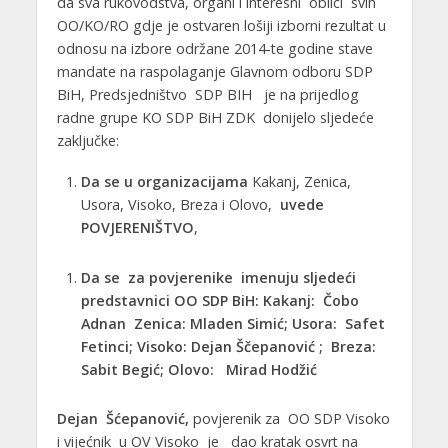
da sva rukovodstva, organi i interesni oblici svih
OO/KO/RO gdje je ostvaren lošiji izborni rezultat u
odnosu na izbore održane 2014-te godine stave
mandate na raspolaganje Glavnom odboru SDP
BiH, Predsjedništvo SDP BIH je na prijedlog
radne grupe KO SDP BiH ZDK donijelo sljedeće
zaključke:
Da se u organizacijama
Kakanj, Zenica,
Usora, Visoko, Breza i Olovo,
uvede
POVJERENIŠTVO
,
Da se za povjerenike imenuju sljedeći
predstavnici OO SDP BiH:
Kakanj: Čobo
Adnan Zenica: Mladen Simić;
Usora: Safet
Fetinci;
Visoko: Dejan Ščepanović ;
Breza:
Sabit Begić; Olovo: Mirad Hodžić
Dejan Šćepanović,
povjerenik za OO SDP Visoko
i vijećnik u OV Visoko je dao kratak osvrt na