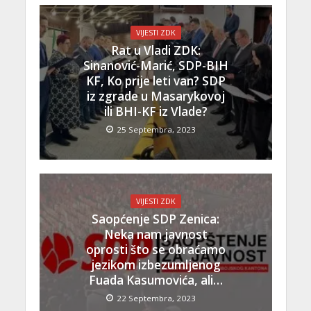
VIJESTI ZDK
Rat u Vladi ZDK:
Sinanović-Marić, SDP-BIH
KF, Ko prije leti van? SDP
iz zgrade u Masarykovoj
ili BHI-KF iz Vlade?
25 Septembra, 2023
VIJESTI ZDK
Saopćenje SDP Zenica:
Neka nam javnost
oprosti što se obraćamo
jezikom izbezumljenog
Fuada Kasumovića, ali…
22 Septembra, 2023