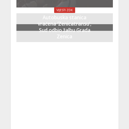
VIJESTI ZDK
Autobuska stanica
vraćena ‘Zenicatransu’,
Sud odbio žalbu Grada
Zenica
21 Septembra, 2023