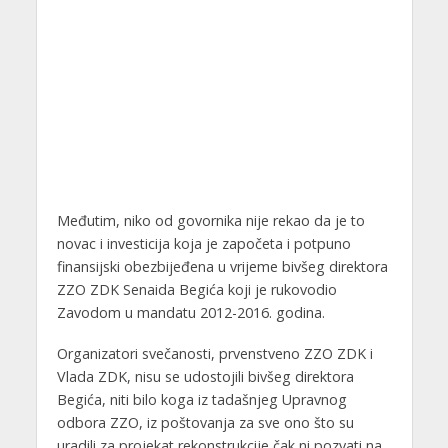
Međutim, niko od govornika nije rekao da je to
novac i investicija koja je započeta i potpuno
finansijski obezbijeđena u vrijeme bivšeg direktora
ZZO ZDK Senaida Begića koji je rukovodio
Zavodom u mandatu 2012-2016. godina.
Organizatori svečanosti, prvenstveno ZZO ZDK i
Vlada ZDK, nisu se udostojili bivšeg direktora
Begića, niti bilo koga iz tadašnjeg Upravnog
odbora ZZO, iz poštovanja za sve ono što su
uradili za projekat rekonstrukcije čak ni pozvati na