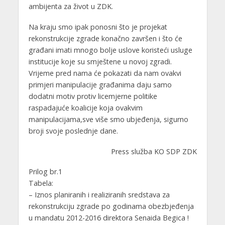
ambijenta za život u ZDK.
Na kraju smo ipak ponosni što je projekat
rekonstrukcije zgrade konačno završen i što će
građani imati mnogo bolje uslove koristeći usluge
institucije koje su smještene u novoj zgradi.
Vrijeme pred nama će pokazati da nam ovakvi
primjeri manipulacije građanima daju samo
dodatni motiv protiv licemjerne politike
raspadajuće koalicije koja ovakvim
manipulacijama,sve više smo ubjeđenja, sigurno
broji svoje poslednje dane.
Press služba KO SDP ZDK
Prilog br.1
Tabela:
– Iznos planiranih i realiziranih sredstava za
rekonstrukciju zgrade po godinama obezbjeđenja
u mandatu 2012-2016 direktora Senaida Begica !