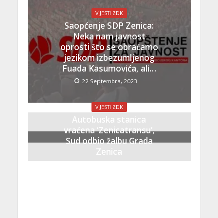
VIJESTI ZDK
Saopćenje SDP Zenica:
Neka nam javnost
oprosti što se obraćamo
jezikom izbezumljenog
Fuada Kasumovića, ali…
22 Septembra, 2023
VIJESTI ZDK
Autobuska stanica
vraćena ‘Zenicatransu’,
Sud odbio žalbu Grada
Zenica
21 Septembra, 2023