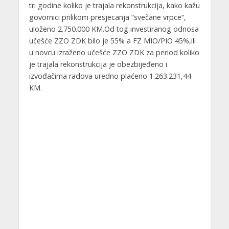
tri godine koliko je trajala rekonstrukcija, kako kažu
govornici prilikom presjecanja “svečane vrpce“,
uloženo 2.750.000 KM.Od tog investiranog odnosa
učešće ZZO ZDK bilo je 55% a FZ MIO/PIO 45%,ili
u novcu izraženo učešće ZZO ZDK za period koliko
je trajala rekonstrukcija je obezbijeđeno i
izvođačima radova uredno plaćeno 1.263.231,44
KM.