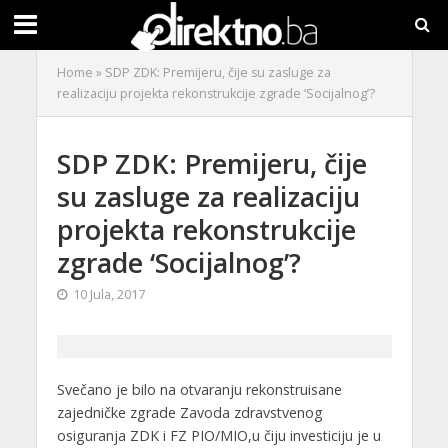
Home
»
SDP ZDK: Premijeru, čije su zasluge za
realizaciju projekta rekonstrukcije zgrade ‘Socijalnog’?
SDP ZDK: Premijeru, čije
su zasluge za realizaciju
projekta rekonstrukcije
zgrade ‘Socijalnog’?
10 Jula, 2017
Svečano je bilo na otvaranju rekonstruisane
zajedničke zgrade Zavoda zdravstvenog
osiguranja ZDK i FZ PIO/MIO,u čiju investiciju je u