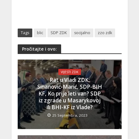
Tags
blic
SDP ZDK
socijalno
zzo zdk
Pročitajte i ovo:
VIJESTI ZDK
Rat u Vladi ZDK:
Sinanović-Marić, SDP-BIH
KF, Ko prije leti van? SDP
iz zgrade u Masarykovoj
ili BHI-KF iz Vlade?
25 Septembra, 2023