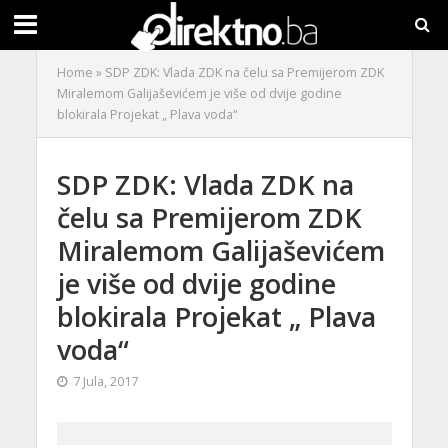
Home
»
SDP ZDK: Vlada ZDK na čelu sa Premijerom ZDK
Miralemom Galijaševićem je više od dvije godine
blokirala Projekat „ Plava voda“
SDP ZDK: Vlada ZDK na
čelu sa Premijerom ZDK
Miralemom Galijaševićem
je više od dvije godine
blokirala Projekat „ Plava
voda“
7 Jula, 2017