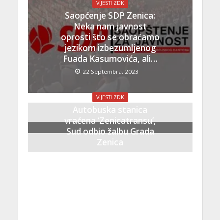
VIJESTI ZDK
Saopćenje SDP Zenica:
Neka nam javnost
oprosti što se obraćamo
jezikom izbezumljenog
Fuada Kasumovića, ali…
22 Septembra, 2023
VIJESTI ZDK
Autobuska stanica
vraćena ‘Zenicatransu’,
Sud odbio žalbu Grada
Zenica
21 Septembra, 2023