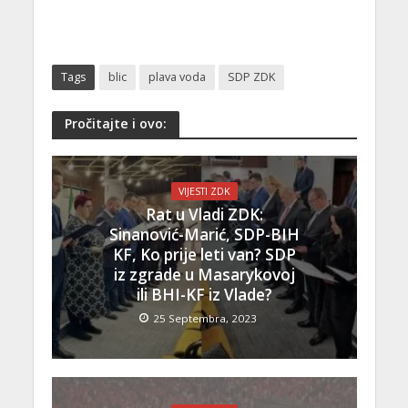
Tags
blic
plava voda
SDP ZDK
Pročitajte i ovo:
VIJESTI ZDK
Rat u Vladi ZDK:
Sinanović-Marić, SDP-BIH
KF, Ko prije leti van? SDP
iz zgrade u Masarykovoj
ili BHI-KF iz Vlade?
25 Septembra, 2023