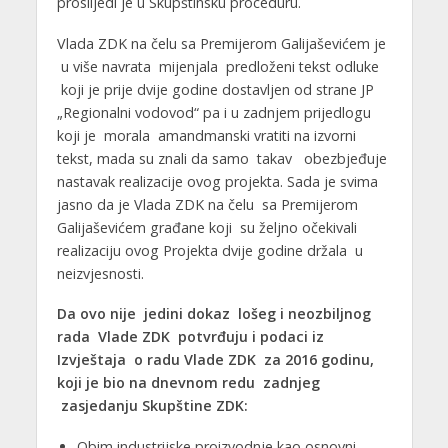
proslijedi je u Skupštinsku proceduru.
Vlada ZDK na čelu sa Premijerom Galijaševićem je
u više navrata mijenjala predloženi tekst odluke
koji je prije dvije godine dostavljen od strane JP
„Regionalni vodovod“ pa i u zadnjem prijedlogu
koji je morala amandmanski vratiti na izvorni
tekst, mada su znali da samo takav obezbjeđuje
nastavak realizacije ovog projekta. Sada je svima
jasno da je Vlada ZDK na čelu sa Premijerom
Galijaševićem građane koji su željno očekivali
realizaciju ovog Projekta dvije godine držala u
neizvjesnosti.
Da ovo nije jedini dokaz lošeg i neozbiljnog
rada Vlade ZDK potvrđuju i podaci iz
Izvještaja o radu Vlade ZDK za 2016 godinu,
koji je bio na dnevnom redu zadnjeg
zasjedanju Skupštine ZDK:
Obim industrijske proizvodnje kao osnovni