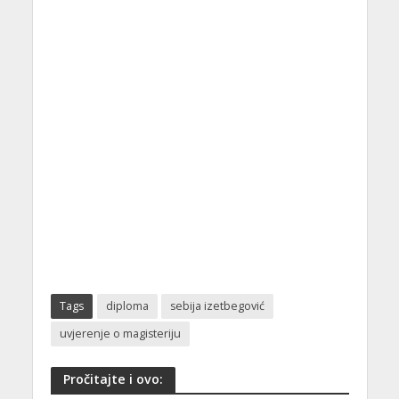
Tags
diploma
sebija izetbegović
uvjerenje o magisteriju
Pročitajte i ovo: