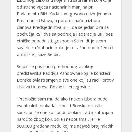
Izbornog zakona u kojem su sadržane i korekcije
od strane Vijeća nacionalnih manjina pri
Parlamentu BiH. Kada sam govorio o izmjenama
Preambule Ustava, a potom i načinu izbora
članova Predsjedništva BiH, da se jedan bira sa
područja RS i dva sa područja Federacije BiH bez
etničke pripadnisti, gospodin Schmidt je svom
savjetniku ‘dobacio’ kako je to tačno ono o čemu i
oni misle”, kaže Sejdić.
Sejdić se prisjetio i prethodnog visokog
predstavnika Paddyja Ashdowna koji je koristeći
Bonske ovlasti smjenio sve one koji su radili protiv
Ustava i interesa Bosne i Hercegovine.
“Predložio sam mu da ako i nakon Izbora bude
eventualnih blokada iskoristi Bonske ovlasti i
sankcioniše one koji budu blokirali rad institucija a
naročito zbog korupcije i nepotizma , jer je
500.000 građana među kojima najveći broj mladih