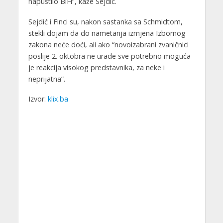
napustilo BiH”, kaže Sejdić.
Sejdić i Finci su, nakon sastanka sa Schmidtom,
stekli dojam da do nametanja izmjena Izbornog
zakona neće doći, ali ako “novoizabrani zvaničnici
poslije 2. oktobra ne urade sve potrebno moguća
je reakcija visokog predstavnika, za neke i
neprijatna”.
Izvor:
klix.ba