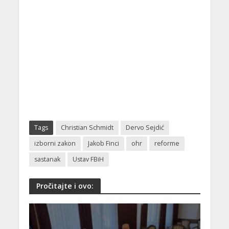
Tags
Christian Schmidt
Dervo Sejdić
izborni zakon
Jakob Finci
ohr
reforme
sastanak
Ustav FBiH
Pročitajte i ovo: