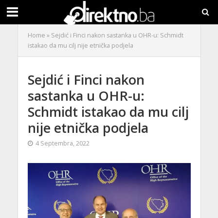
Home
»
Sejdić i Finci nakon sastanka u OHR-u: Schmidt
istakao da mu cilj nije etnička podjela
Sejdić i Finci nakon
sastanka u OHR-u:
Schmidt istakao da mu cilj
nije etnička podjela
4 Septembra, 2022