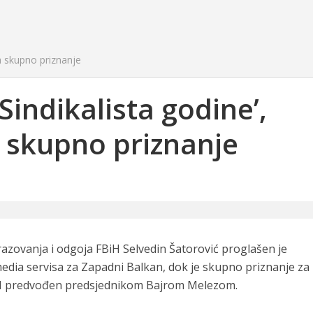
ca skupno priznanje
Sindikalista godine’,
 skupno priznanje
zovanja i odgoja FBiH Selvedin Šatorović proglašen je
edia servisa za Zapadni Balkan, dok je skupno priznanje za
BiH predvođen predsjednikom Bajrom Melezom.