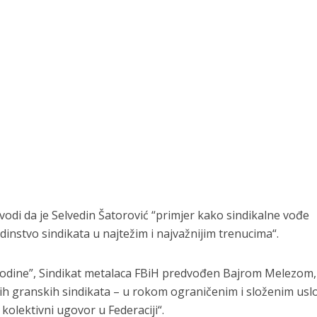
odi da je Selvedin Šatorović “primjer kako sindikalne vođe
dinstvo sindikata u najtežim i najvažnijim trenucima“.
 godine”, Sindikat metalaca FBiH predvođen Bajrom Melezom,
vih granskih sindikata – u rokom ograničenim i složenim usl
 kolektivni ugovor u Federaciji“.