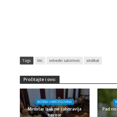
Tags
blic
selvedin satoriovic
sindikat
Pročitajte i ovo:
BOSNA I HERCEGOVINA
B
Ministar Isak ne zaboravlja
Pad nis
heroje