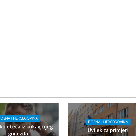
OSNA I HERCEGOVINA
BOSNA I HERCEGOVINA
koleteča iz kukavičijeg
Uvijek za primjer!
gnijezda