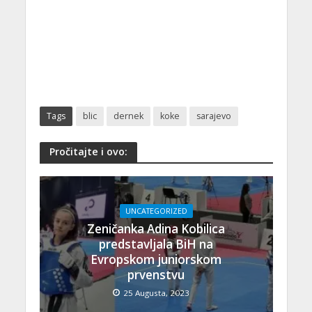
Tags
blic
dernek
koke
sarajevo
Pročitajte i ovo:
UNCATEGORIZED
Zeničanka Adina Kobilica
predstavljala BiH na
Evropskom juniorskom
prvenstvu
25 Augusta, 2023