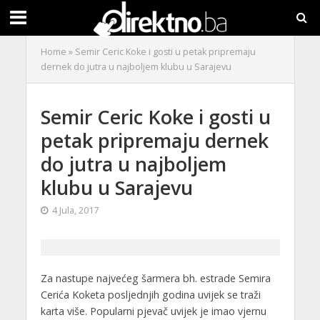
Home
»
Semir Ceric Koke i gosti u petak pripremaju
dernek do jutra u najboljem klubu u Sarajevu
Semir Ceric Koke i gosti u
petak pripremaju dernek
do jutra u najboljem
klubu u Sarajevu
4 Jula, 2017
Za nastupe najvećeg šarmera bh. estrade Semira
Cerića Koketa posljednjih godina uvijek se traži
karta više. Popularni pjevač uvijek je imao vjernu