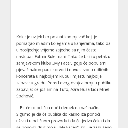
Koke je uvijek bio poznat kao pjevač koji je
pomagao mlađim kolegama u karijerama, tako da
u posljednje vrijeme zajedno sa njim često
nastupa i Fatmir Sulejmani. Tako će biti i u petak u
sarajevskom klubu „My Face“, gdje će popularni
pjevač nakon pauze otvoriti novu sezonu odličnih
koncerata u najboljem klubu i mjestu najbolje
zabave u gradu. Pored ovog dvojca brojnu publiku
zabavljat će još Emina Tufo, Azra Husarkić i Minel
Spahović.
– Bit će to odlična noć i dernek na naš način.
Sigurno je da će publika do kasno iza ponoći
uživati u odličnom provodu i da će jedva čekati da
se ponovo družimo u „My Faceu“, koji je zasluženo