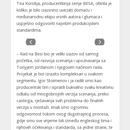
Tea Korolija, producentkinja serije BESA, otkrila je
koliko je bilo izazovno uvezati domaću i
međunarodnu ekipu vrsnih autora i glumaca i
uspješno odgovoriti najvišim produkcijskim
standardima.
– Rad na Besi bio je veliki izazov od samog
početka, od razvoja scenarija i upoznavanja sa
Tonyjem Jordanom i njegovim načinom rada.
Projekat je bio izrazito kompleksan u svakom
segmentu. Igor Stoimenov i ja radili smo kao
producentski tim i ispratili bukvalno svaku kreativnu
odluku od mnogobrojnih verzija scenarija, preko
castinga, rješavanja svih problema do finalnih
verzija u montaži. Imali smo ogromnu
odgovornost tokom ovog dugotrajnog procesa,
gdje smo sve vrijeme bili između engleskog tima i
njihovih očekivanja i standarda, sa jedne strane, te