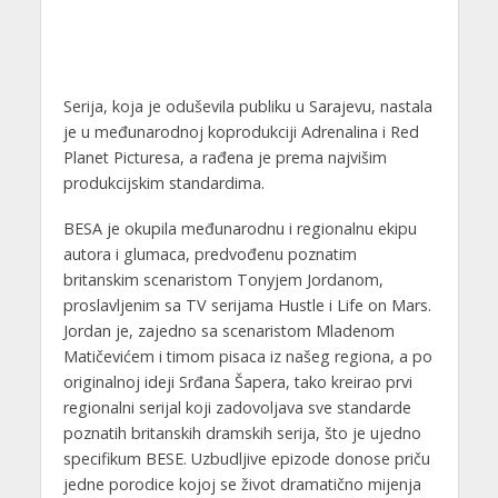
Serija, koja je oduševila publiku u Sarajevu, nastala
je u međunarodnoj koprodukciji Adrenalina i Red
Planet Picturesa, a rađena je prema najvišim
produkcijskim standardima.
BESA je okupila međunarodnu i regionalnu ekipu
autora i glumaca, predvođenu poznatim
britanskim scenaristom Tonyjem Jordanom,
proslavljenim sa TV serijama Hustle i Life on Mars.
Jordan je, zajedno sa scenaristom Mladenom
Matičevićem i timom pisaca iz našeg regiona, a po
originalnoj ideji Srđana Šapera, tako kreirao prvi
regionalni serijal koji zadovoljava sve standarde
poznatih britanskih dramskih serija, što je ujedno
specifikum BESE. Uzbudljive epizode donose priču
jedne porodice kojoj se život dramatično mijenja