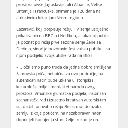
prostora bivše Jugoslavije, ali i Albanije, Velike
Britanije i Francuske, snimana je 120 dana na
atrkativnim lokacijam širom regiona.
Lazarević, koji potpisuje režiju TV serija uspješno
prikazivanih na BBC-u i Netflix-u, a lokalnoj publici
je poznat po režiji prve sezone serije Žene sa
Dedinja, sinoć je pozdravio festivalsku publiku i sa
njom podijelio svoje utiske rada na BESI.
– Uložili smo puno truda da jedna dobro smišljena
žanrovska priča, netipična za ovo područje, na
autentičan način bude utkana u istorijski i
kulturološki milje i mentalitet naroda ovog
prostora. Vrhunska glumačka podjela, inspirisan
scenaristički rad i izuzetno kreativan autorski tim
su, da bih prihvatio režiju Bese, moj dolazak u
zemlju iz koje potičem, na nezaboravan način
doprinjeli ispunjenju stare želje- rekao je on.