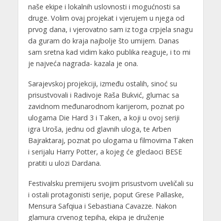
naše ekipe i lokalnih uslovnosti i mogućnosti sa
druge. Volim ovaj projekat i vjerujem u njega od
prvog dana, i vjerovatno sam iz toga crpjela snagu
da guram do kraja najbolje što umijem. Danas
sam sretna kad vidim kako publika reaguje, i to mi
je najveća nagrada- kazala je ona.
Sarajevskoj projekciji, između ostalih, sinoć su
prisustvovali i Radivoje Raša Bukvić, glumac sa
zavidnom međunarodnom karijerom, poznat po
ulogama Die Hard 3 i Taken, a koji u ovoj seriji
igra Uroša, jednu od glavnih uloga, te Arben
Bajraktaraj, poznat po ulogama u filmovima Taken
i serijalu Harry Potter, a kojeg će gledaoci BESE
pratiti u ulozi Dardana.
Festivalsku premijeru svojim prisustvom uveličali su
i ostali protagonisti serije, poput Grese Pallaske,
Mensura Safqiua i Sebastiana Cavazze. Nakon
glamura crvenog tepiha, ekipa je druženje