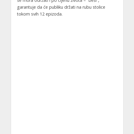
se mora održati i po cijenu života – “besi”,
garantuje da će publiku držati na rubu stolice
tokom svih 12 epizoda.