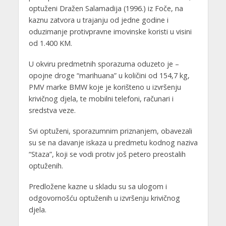
optuženi Dražen Salamadija (1996.) iz Foče, na
kaznu zatvora u trajanju od jedne godine i
oduzimanje protivpravne imovinske koristi u visini
od 1.400 KM.
U okviru predmetnih sporazuma oduzeto je –
opojne droge “marihuana” u količini od 154,7 kg,
PMV marke BMW koje je korišteno u izvršenju
krivičnog djela, te mobilni telefoni, računari i
sredstva veze.
Svi optuženi, sporazumnim priznanjem, obavezali
su se na davanje iskaza u predmetu kodnog naziva
“Staza”, koji se vodi protiv još petero preostalih
optuženih.
Predložene kazne u skladu su sa ulogom i
odgovornošću optuženih u izvršenju krivičnog
djela.