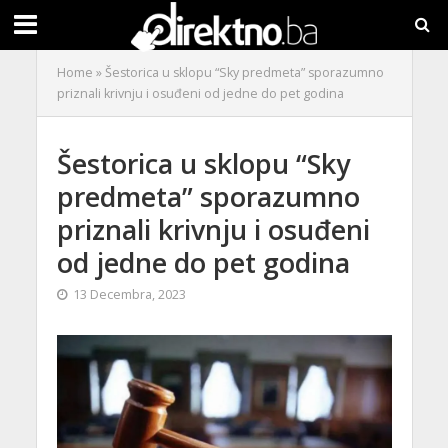
Home
»
Šestorica u sklopu “Sky predmeta” sporazumno
priznali krivnju i osuđeni od jedne do pet godina
Šestorica u sklopu “Sky
predmeta” sporazumno
priznali krivnju i osuđeni
od jedne do pet godina
13 Decembra, 2023