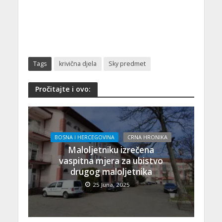
Tags
krivična djela
Sky predmet
Pročitajte i ovo:
BOSNA I HERCEGOVINA
CRNA HRONIKA
Maloljetniku izrečena
vaspitna mjera za ubistvo
drugog maloljetnika
25 Juna, 2025