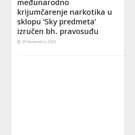
međunarodno
krijumčarenje narkotika u
sklopu ‘Sky predmeta’
izručen bh. pravosuđu
30 Novembra, 2023