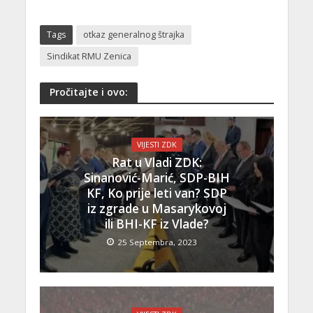
Tags
otkaz generalnog štrajka
Sindikat RMU Zenica
Pročitajte i ovo:
VIJESTI ZDK
Rat u Vladi ZDK:
Sinanović-Marić, SDP-BIH
KF, Ko prije leti van? SDP
iz zgrade u Masarykovoj
ili BHI-KF iz Vlade?
25 Septembra, 2023