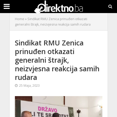
Home
»
Sindikat RMU Zenica prinuđen otkazati
generalni štrajk, neizvjesna reakcija samih rudara
Sindikat RMU Zenica
prinuđen otkazati
generalni štrajk,
neizvjesna reakcija samih
rudara
25 Maja, 2023