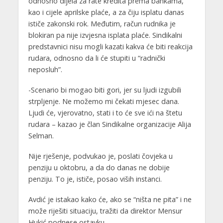
odnosno dijela za rate kredita prema bankama,
kao i cijele aprilske plaće, a za čiju isplatu danas
ističe zakonski rok. Međutim, račun rudnika je
blokiran pa nije izvjesna isplata plaće. Sindikalni
predstavnici nisu mogli kazati kakva će biti reakcija
rudara, odnosno da li će stupiti u “radnički
neposluh”.
-Scenario bi mogao biti gori, jer su ljudi izgubili
strpljenje. Ne možemo mi čekati mjesec dana.
Ljudi će, vjerovatno, stati i to će sve ići na štetu
rudara – kazao je član Sindikalne organizacije Alija
Selman.
Nije rješenje, podvukao je, poslati čovjeka u
penziju u oktobru, a da do danas ne dobije
penziju. To je, ističe, posao viših instanci.
Avdić je istakao kako će, ako se “ništa ne pita” i ne
može riješiti situaciju, tražiti da direktor Mensur
Hukić podnese ostavku.