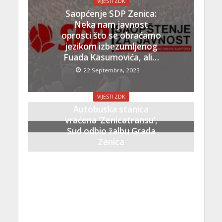
VIJESTI ZDK
Saopćenje SDP Zenica:
Neka nam javnost
oprosti što se obraćamo
jezikom izbezumljenog
Fuada Kasumovića, ali…
22 Septembra, 2023
VIJESTI ZDK
Autobuska stanica
vraćena ‘Zenicatransu’,
Sud odbio žalbu Grada
Zenica
21 Septembra, 2023